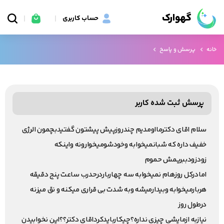
گهوارک
حساب کاربری
خانه
پرسش و پاسخ
پرسش ثبت شده کاربر
سلام اقای دکترمااومدیم چندروزپیش پیشتون گفتیدبچمون الرژی
خفیف داره که شبانمیخوابه وخودشومیخوارونه واینکه
زودزودببریمش حموم
امادرکل روزهام نمیخوابه سه چهارباردرحدرب ساعت پنج دقیقه
هربارمیخوابه وبیدارمیشه وبه شدت بی قراری میکنه و نق میزنه
درطول روز
نیازبه ازمایشی چیزی نداره؟چیکاربایدکرداقای دکتر؟؟این نخوابیدن