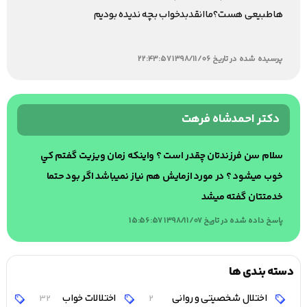
هاطبیعی هست؟ماانقدبدخواب بچه ندیده بودیم
پرسیده شده در تاریخ 1398/11/06 22:43:57
دکتر احمدشاه فرهت
سلام سن فرزندتان چقدر است ؟ واينكه زمان ويزيت گفتم كي
خوب ميشود ؟ در مورد ازمايش هم نياز نميباشد اگر بود حتما
خدمتتان گفته ميشد
پاسخ داده شده در تاریخ 1398/11/07 15:56:57
دسته بندی ها
اختلال شخصیتی و روانی
اختلالات خواب
اخ
32
2