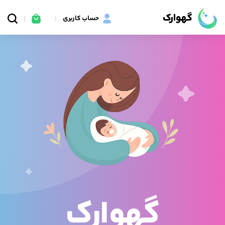
گهوارک
حساب کاربری
گهوارک