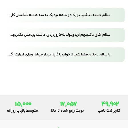
سلام خسته نباشید نوزاد دو ماهه نزدیک به سه هفته شکمش کارنکرده و هردو سه روز زور میزنه و قرمز میشه هر چند روز یکبار شیاف گلیسیرین کودک میزارم تا کار کنه و چشمش یه کم اب میاد و صبح ها کمی قی میبنده چه دارویی بدم تا شکمش مثل قبل کار کنه
سلام آقای دکتربچم ازبدوتولدتا۵۰روززردی داشت بردمش دکتربهش یه کپسول دادکه بهش دادم زردی اومدپائین امامدفوعش خونی شددکتران زیادی بردمش همشون گفتن الرژیه ازمایشاتش خوبه همه فقط یکم التهاب نشون میده سونوگرافیش خوبه حدود۳ماه خوب بودمدفوفش بلغمی بوداماخون نداشت امادوباره ۱ماهه شروع شده خون مقطعی هست یک روزهست ۱هفته نیست ایااین خون خطرناکه یاخیرایانیازبه کلونسکپی هست بچه یکسالشه حال عمومی خوبه وزنش ۱۰کیلوعه آقای دکترتشخیص شمالی‌ها ایاپسرم خوب میشه؟؟؟؟؟؟
با سلام دخترم فقط شب از خواب با گریه بیدار میشه وبرای ادرارش گریه میکنه آزمایش ادرا وسونو هم ک دادیم گفتن سالمه تورو خدا جواب بدید چیکار باید بکنم
15,000
17,057
49,902
کاربر ثبت نامی
نوبت رزرو شده تا حالا
متوسط بازدید روزانه