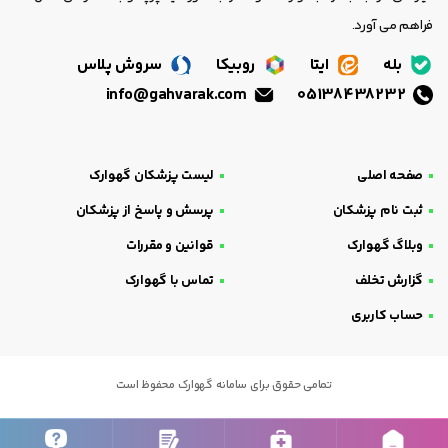
فراهم می آورد.
بله
ایتا
روبیکا
سروش پلاس
info@gahvarak.com
05138438232
صفحه اصلی
لیست پزشکان گهوارک
ثبت نام پزشکان
پرسش و پاسخ از پزشکان
وبلاگ گهوارک
قوانین و مقررات
گزارش تخلف
تماس با گهوارک
حساب کاربری
تمامی حقوق برای سامانه گهوارک محفوظ است