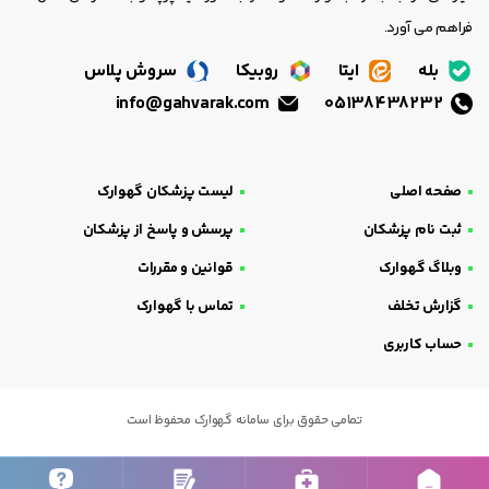
فراهم می آورد.
بله
ایتا
روبیکا
سروش پلاس
info@gahvarak.com
05138438232
صفحه اصلی
لیست پزشکان گهوارک
ثبت نام پزشکان
پرسش و پاسخ از پزشکان
وبلاگ گهوارک
قوانین و مقررات
گزارش تخلف
تماس با گهوارک
حساب کاربری
تمامی حقوق برای سامانه گهوارک محفوظ است