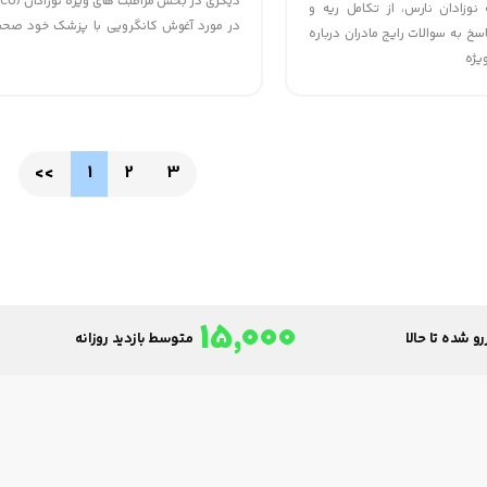
نوزادان نارس، از تکامل ریه و
در مورد آغوش کانگرویی با پزشک خود صحب
سخ به سوالات رایج مادران درباره
بسیاری از NICU ها به دلیل مزایای مستن
یژه
کانگرویی را در مراقبت از نوزادان ایجاد می کنند
<<
1
2
3
15,000
و شده تا حالا
متوسط بازدید روزانه