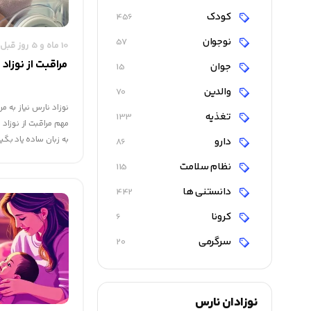
کودک
456
نوجوان
57
10 ماه و 5 روز قبل
مراقبت از نوزا
جوان
15
والدین
70
نوزاد نارس نیاز به مر
تغذیه
133
مهم مراقبت از نوزاد 
به زبان ساده یاد بگیر
دارو
86
نظام سلامت
115
دانستنی ها
442
کرونا
6
سرگرمی
20
نوزادان نارس