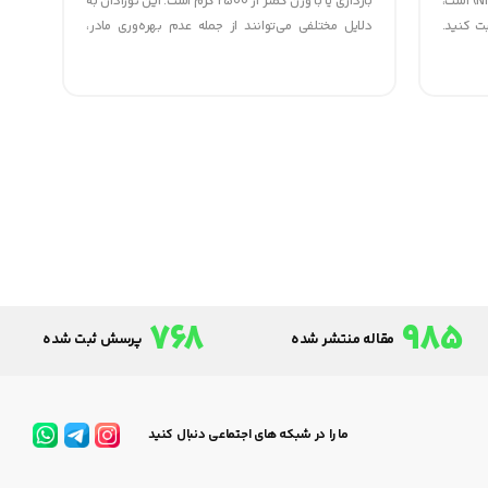
دیگری در بخش مراقبت های ویژه نوزادان (NICU) است،
بارداری یا با وزن کمتر از 2500 گرم است. این نوزادان به
ت کنید.
دلایل مختلفی می‌توانند از جمله عدم بهره‌وری مادر،
د آن، آغوش
عوامل ژنتیکی، عفونت های مادر، مشکلات تحمل جنین
.
و یا مشکلات پلاسنتا متولد شوند.
768
985
مقاله منتشر شده
پرسش ثبت شده
ما را در شبکه های اجتماعی دنبال کنید