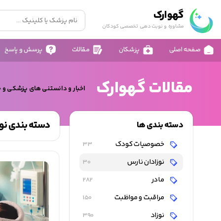
گهوارک
مشاوره و نوبت دهی تخصصی کودکان
صفحه اصلی
پزشکان
مقالات
پرسش و پاسخ
مقالات گهوارک
اخبار و دانستنی های پزشکی و 
دسته بندی نوز
دسته بندی ها
خصوصیات کودک
33
نوزادان نارس
30
مادر
282
مراقبت و مواظبت
150
نوزاد
390