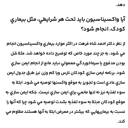
دهد.
آيا واكسيناسيون بايد تحت هر شرايطي، مثل بيماري
كودک، انجام شود؟
از نظر دکتر احمد شاه فرهت در اكثر موارد بيماري واكسيناسيون انجام
مي شود، به جز چند مورد خاص كه توضيح داده خواهد شد. مثلا شل
بودن مدفوع يا سرماخوردگي معمولي نبايد مانع از انجام ايمن سازي
شود. برنامه ايمن سازي كودكان نارس ويا كم وزن نيز طبق جدول ايمن
سازي عادي است و تجويز به موقع واكسنها توصيه مي شود. ابتلا به
سوء تغذيه نيز نه تنها مانعي براي ايمن سازي نيست، بلكه ايمن سازي به
موقع كودكان مبتلا به سوء تغذيه بشدت توصيه مي شود چرا كه آنها را
نسبت به بيماريهايي كه بيشتر در معرض ابتلا به آنها هستند مقاوم مي
كند.