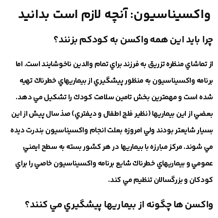
واكسيناسيون: آنچه لازم است بدانيد
چرا بايد اين همه واكسن به كودكم بزنند؟
از تماشاي منظره تزريق به فرزند براي تمام والدين ناخوشايند است. اما
برنامه واكسيناسيون به منظور پيشگيري از بيماريهاي خطرناك تهيه
شده است و مهمترين بخش تامين سلامت كودك را تشكيل مي دهد.
بعضي از اين بيماريها (نظير فلج اطفال و ديفتري) صذ سال پيش از اين
بسيار شايعتر بودند ولي امروزه بعلت انجام واكسيناسيون بندرت ديده
مي شوند. مركز مبارزه با بيماريها در هر كشور بسته به سطح ايمني
عمومي و بيماريهاي خطرناك شايع برنامه واكسيناسيون خاصي را براي
كودكان و بزرگسالان تنظيم مي كند.
واكسن ها چگونه از بيماريها پيشگيري مي كنند؟