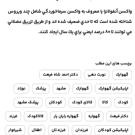
واكسن آنفولانزا يا معروف به واكسن سرماخوردگي شامل چند ويروس
شناخته شده است كه تا حدي ضعيف شده اند و از طريق تزريق عضلاني
مي توانند تا 80 درصد ايمني براي يك سال ايجاد كنند.
برچسب های این مطلب
گهوارک
نوبت دهی
دکتر احمد شاه فرهت
اپلیکیشن گهوارک
گهوارک
مشهد
پزشک
نوزاد
کودک
کالا
کالای کودک
کودکان
پزشک مشهد
دکتر فرهت
گهواره
گهواره رایان یار
کالاکودک
فرزند
اپلیکیشن کودکان
فرزندان
فرزندتان
اطفال
شیرخوار