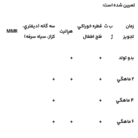
تعيين شده است:
زمان
ب ث
قطره خوراكي
سه گانه (ديفتري،
هپاتيت
MMR
تجويز
ژ
فلج اطفال
كزاز، سياه سرفه)
بدو تولد
+
+
2 ماهگي
+
+
+
4 ماهگي
+
+
6 ماهگي
+
+
+