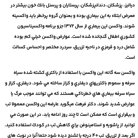
دياليز، پزشكان، دندانپزشكان، پرستاران و پرسنل بانك خون بيشتر در
معرض ابتلاء به اين بيماري بوده و بعنوان گروه پرخطر بايد واكسينه
شوند. واكسن اين بيماري از سال 1372 جزو برنامه واكسيناسيون
كشوري اطفال گنجانده شده است. عوارض واكسن خيلي كم بوده
شامل درد و قرمزي در ناحيه تزريق، سردرد مختصر و احساس كسالت
است.
واكسن سه گانه
: اين واكسن با استفاده از باكتري كشته شده سياه
سرفه و سموم باكتريهاي ديفتري و كزاز ساخته مي شود. ديفتري، كزاز و
سياه سرفه بيماري هاي خطرناكي هستند كه مي توانند موجب مرگ يا
عوارض شديد شوند. دکتر فرهت میگوید عارضه اين واكسن معمولا تب
و بيقراري است كه ممكن است تا چند روز ادامه يابد، در اين صورت مي
توانيد از پاشويه و استامينوفن براي كاهش تب در كودك استفاده كنيد.
اگر بعد از تزريق، تب 40 درجه يا تشنج ديده شود حتما آنرا در نوبت هاي