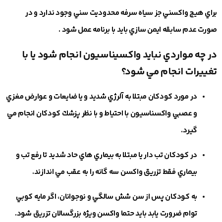
براي هيچ واكسني جز سياه سرفه محدوديت سني وجود ندارد و در
صورت عدم سابقه ايمن سازي بايد با برنامه عمل شود .
در چه مواردي نبايد واكسيناسيون انجام شود يا با
تغييرات انجام مي شود؟
در مورد كودكان مبتلا به آلرژي شديد و يا ضايعات و عوارض مغزي
و عصبي واكسناسيون با احتياط و با نظر پزشك كودكان انجام مي
گيرد.
در كودكان تب دار يا مبتلا به بيماري هاي حاد شديد تا رفع تب و
بيماري فقط تزريق واكسن سه گانه را به عقب مي اندازند.
به كودكان پس از سن شش سالگي و نوجوانان، اگر مايه كوبي
توام ضرورت يابد بايد حتما واكسن ويژه بزرگسالان تزريق شود.