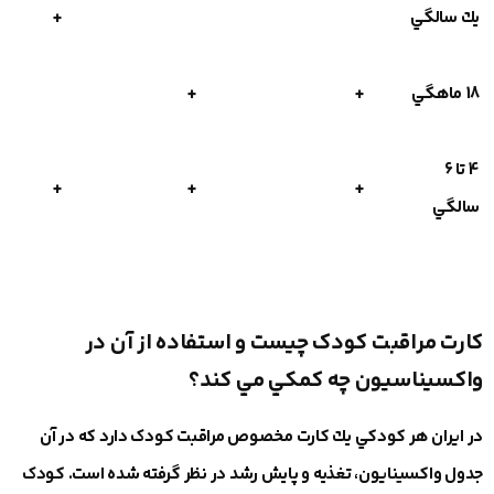
يك سالگي
+
18 ماهگي
+
+
4 تا 6
+
+
+
سالگي
كارت مراقبت كودک چيست و استفاده از آن در
واكسيناسيون چه كمكي مي كند؟
در ايران هر كودكي يك كارت مخصوص مراقبت كودک دارد كه در آن
جدول واكسينايون، تغذيه و پايش رشد در نظر گرفته شده است. كودک