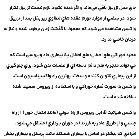
جاي محل تزريق باقي مي‌ماند و اگر ديده نشود لازم نيست تزريق تكرار
شود. در بعضي از موارد تورم عقده هاي لنفاوي زير بغل بعد از تزريق
واكسن مشاهده مي شود كه معمولا با گذشت زمان برطرف شده و نياز به
درمان خاصي ندارد.
قطره خوراكي فلج اطفال
: فلج اطفال يك بيماري حاد ويروسي است كه
مي تواند منجر به فلج دائم دسته اي از عضلات بدن شود. براي جلوگيري
از اين بيماري ناتوان كننده و سخت، بهترين راه واكسيناسيون است.
واكسن به صورت قطره خوراكي و با استفاده از ويروس ضعيف شده
ساخته شده است.
واكسن هپاتيت
B
: اين ويروس از راه خوني (مانند انتقال خون)، از راه
جنسي و از طريق مادر به فرزند (در دوران بارداري) منتقل مي‌شود.
افرادي كه بيشتر در تماس با بيماران هستند مانند پرسنل و بيماران بخش