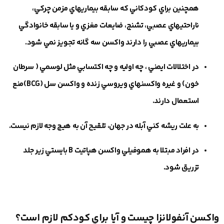
همچنين براي كودكاني كه سابقه بيماريهاي مزمن چركي،
ناراحتيهاي عصبي، تشنج، ضايعات مغزي و يا سابقه خانوادگي
بيماريهاي عصبي را دارند واكسن سه گانه تجويز نمي شود.
در اختلالات ايمني ، چه اوليه و چه اكتسابي مثل لوسمي ( سرطان
خون) و غيره واكسنهاي ويروسي زنده و واكسن سل (BCG)منع
استعمال دارند.
به علت ريشه كني آبله در جهان، تلقيح آن به هيچ وجه لازم نيست.
در افراد مبتلا به هموفيلي واكسن هپاتيت B بايستي زير جلد
تزريق شود.
واكسن آنفولانزا چيست و آيا براي كودكم لازم است؟