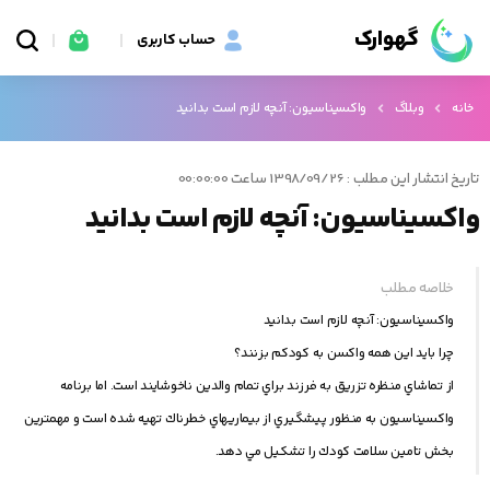
گهوارک
حساب کاربری
خانه
وبلاگ
واكسيناسيون: آنچه لازم است بدانيد
تاریخ انتشار این مطلب : 1398/09/26 ساعت 00:00:00
واكسيناسيون: آنچه لازم است بدانيد
خلاصه مطلب
واكسيناسيون: آنچه لازم است بدانيد
چرا بايد اين همه واكسن به كودكم بزنند؟
از تماشاي منظره تزريق به فرزند براي تمام والدين ناخوشايند است. اما برنامه
واكسيناسيون به منظور پيشگيري از بيماريهاي خطرناك تهيه شده است و مهمترين
بخش تامين سلامت كودك را تشكيل مي دهد.