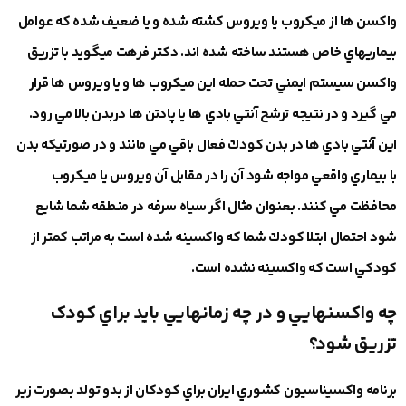
واكسن ها از ميكروب يا ويروس كشته شده و يا ضعيف شده كه عوامل
بيماريهاي خاص هستند ساخته شده اند. دکتر فرهت میگوید با تزريق
واكسن سيستم ايمني تحت حمله اين ميكروب ها و يا ويروس ها قرار
مي گيرد و در نتيجه ترشح آنتي بادي ها يا پادتن ها دربدن بالا مي رود.
اين آنتي بادي ها در بدن كودك فعال باقي مي مانند و در صورتيكه بدن
با بيماري واقعي مواجه شود آن را در مقابل آن ويروس يا ميكروب
محافظت مي كنند. بعنوان مثال اگر سياه سرفه در منطقه شما شايع
شود احتمال ابتلا كودك شما كه واكسينه شده است به مراتب كمتر از
كودكي است كه واكسينه نشده است.
چه واكسنهايي و در چه زمانهايي بايد براي كودک
تزريق شود؟
برنامه واكسيناسيون كشوري ايران براي كودكان از بدو تولد بصورت زير