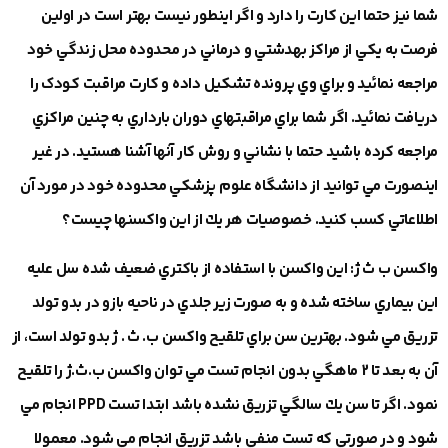
شما نيز حتما اين كارت را دارد و اگر اينطور نيست بهتر است در اولين
فرصت به يكي از مراكز بهدشتي و درماني در محدوده محل زندگي خود
مراجعه نمائيد و براي وي پرونده تشكيل داده و كارت مراقبت كودک را
دريافت نمائيد. اگر شما براي مراقبتهاي دوران بارداري به چنين مراكزي
مراجعه كرده باشيد حتما با نشاني و روش كار آنها آشنا هستيد. در غير
اينصورت مي توانيد از دانشگاه علوم پزشكي محدوده خود در مورد آن
اطلاعاتي كسب كنيد. خصوصيات هر يك از اين واكسنها چيست؟
واكسن ب ث ژ
: اين واكسن با استفاده از باكتري ضعيف شده سل عليه
اين بيماري ساخته شده و به صورت زير جلدي در ناحيه بازو در بدو تولد
تزريق مي شود. بهترين سن براي تلقيح واكسن ب. ث . ژ بدو تولد است، از
آن به بعد تا 2 ماهگي بدون انجام تست مي توان واكسن ب.ث.ژ را تلقيح
نمود. اگر تا سن يك سالگي تزريق نشده باشد ابتدا تست PPD انجام مي
شود و در صورتي كه تست منفي باشد تزريق انجام مي شود. معمولا