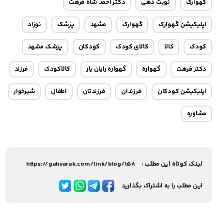
گهوارک
نوبت دهی
دکتر احمد شاه فرهت
اپلیکیشن گهوارک
گهوارک
مشهد
پزشک
نوزاد
کودک
کالا
کالای کودک
کودکان
پزشک مشهد
دکتر فرهت
گهواره
گهواره رایان یار
کالاکودک
فرزند
اپلیکیشن کودکان
فرزندان
فرزندتان
اطفال
شیرخوار
مشاوره
لینک کوتاه این مطلب :
https://gahvarak.com/link/blog/158
این مطلب را به اشتراک بگذارید