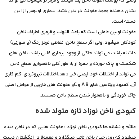
وقتی که پوست اطراف ناخن پف میکند و قرمز تر میشود، می تواند
نشان دهنده وجود عفونت در بدن باشد. بیماری لوپوس از این
دسته است.
عفونت اولین عاملی است که باعث التهاب و قرمزی اطراف ناخن
کودکان میشود، ولی اگر سطح ناخن، نقاطی قرمز رنگ (یا صورتی)
داشته باشد، می تواند حاکی از وجود بیماری قلبی باشد. ناخن های
شکسته و چاک خورده و حفره ار به طور کلی ناهمواری سطح ناخن
می تواند از اختلالات خود ایمنی خبر دهد.اختلالات تیروئیدی، کم کاری
آن، کمبود ویتامین های A،B و Cو عفونت های قارچی از عوامل اصلی
چاک خوردگی و ناهموار شدن سطح ناخن هستند.
کبودی ناخن نوزاد تازه متولد شده
علائم و نشانه ها کبودی ناخن نوزاد : عفونت هایی که در ناخن دیده
میشود که روی چین ناخن تاثیر میگذارد و معمولا در انگشتان دست