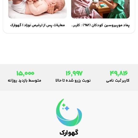
پماد موپیروسین کودکان (2%) : کاربرد، دوز و نکات ایمنی
معاینات پس از ترخیص نوزاد | گهوارک
15,000
16,997
49,816
کاربر ثبت نامی
نوبت رزرو شده تا حالا
متوسط بازدید روزانه
گهوارک