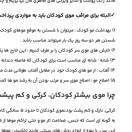
مانند رنگ پوست و سایر ویژگی های ظاهری مان بپذیریم و چند
✓البته برای مراقب موی کودکان باید به مواردی پرداخت
1) بهداشت مو کودک : میتوان با شستن به موقع موهای کودک و 
شستن هر دو سه روز یک بار میتواند مناسب باشد .
2) خارش های موی سر کودکان را بر طرف کنیم : این خارج ها یکی از علت های شپش میباشد که باید با یک شانه مناسب آن را شناسایی کنیم.
3) شانه : شانه ای مناسب است برای کودکان که فاصله دندانه های آن زیاد باشد.
4) آفتاب : از مو های کودک خود در مقابل آفتاب طولانی مدت محافظ کنید.
5) اصلاح مو : اصلاح موی سر و مرتب بودن آن به رشد مو ها کمک میکند.
چرا موی بیشتر کودکان، کرکی و کم پی
کرکی، نازک و کم پشت بودن
موی کودک
ان تا حدود ۵
این سن، با بهره از انواع روش های سنتی مانند تراشیدن موه