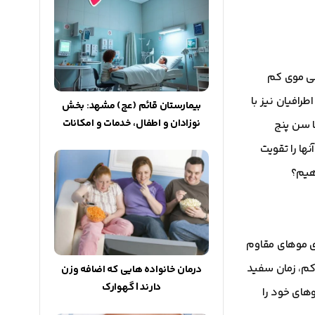
گی موی کم
افیان نیز با
بیمارستان قائم (عج) مشهد: بخش
نوزادان و اطفال، خدمات و امکانات
ا سن پنج
ها را تقویت
هیم؟
ی موهای مقاوم
اکم، زمان سفید
درمان خانواده هایی که اضافه وزن
دارند | گهوارک
های خود را