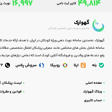
16,997
49,814
کاربر ثبت نامی
نوبت رزر
گهوارک
مشاوره و نوبت دهی تخصصی کودکان
گهوارک، نخستین سامانه نوبت دهی ویژه کودکان در ایران، با هدف ارائه خدمات ک
سامانه شامل بخش های مختلفی مانند معرفی پزشکان اطفال متخصص، مقالات جا
رفع دغدغه های والدین، و فروشگاه آنلاین کودک است که تمامی نیازهای مرتبط با
بله
ایتا
روبیکا
سروش پلاس
05138438232
صفحه اصلی
لیست پزشکان گ
وبلاگ گهوارک
قوانین و مقررات
حساب کاربری