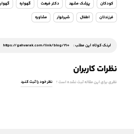
کودکان
پزشک مشهد
دکتر فرهت
گهواره
گهواره 
فرزندتان
اطفال
شیرخوار
مشاوره
لینک کوتاه این مطلب :
https://gahvarak.com/link/blog/210
نظرات کاربران
نظر خود را ثبت کنید
نظری برای این مقاله ثبت نشده است !