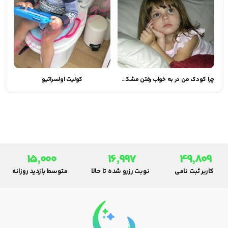
چرا کودک من در به خواب رفتن مشکل دارد؟
کولیت اولسراتیو
15,000
16,997
49,809
کاربر ثبت نامی
نوبت رزرو شده تا حالا
متوسط بازدید روزانه