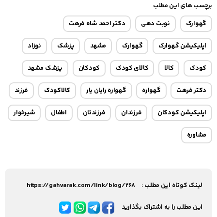
برچسب های این مطلب
گهوارک
نوبت دهی
دکتر احمد شاه فرهت
اپلیکیشن گهوارک
گهوارک
مشهد
پزشک
نوزاد
کودک
کالا
کالای کودک
کودکان
پزشک مشهد
دکتر فرهت
گهواره
گهواره رایان یار
کالاکودک
فرزند
اپلیکیشن کودکان
فرزندان
فرزندتان
اطفال
شیرخوار
مشاوره
لینک کوتاه این مطلب :
https://gahvarak.com/link/blog/268
این مطلب را به اشتراک بگذارید