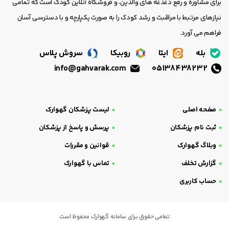
برای مشاوره و رفع دغدغه های والدین، و فروشگاه آنلاین کودک است که تمامی
نیازهای مرتبط با مراقبت و رشد کودک را به صورت یکپارچه و با دسترسی آسان
فراهم می آورد.
بله
ایتا
روبیکا
سروش پلاس
info@gahvarak.com
05138438232
صفحه اصلی
لیست پزشکان گهوارک
ثبت نام پزشکان
پرسش و پاسخ از پزشکان
وبلاگ گهوارک
قوانین و مقررات
گزارش تخلف
تماس با گهوارک
حساب کاربری
تمامی حقوق برای سامانه گهوارک محفوظ است