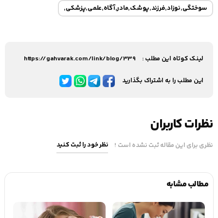
سوختگی٬نوزاد٬فرزند٬پوشک٬مادر٬آگاه٬علمی٬پزشکی٬
لینک کوتاه این مطلب :
https://gahvarak.com/link/blog/339
این مطلب را به اشتراک بگذارید
نظرات کاربران
نظر خود را ثبت کنید
نظری برای این مقاله ثبت نشده است !
مطالب مشابه