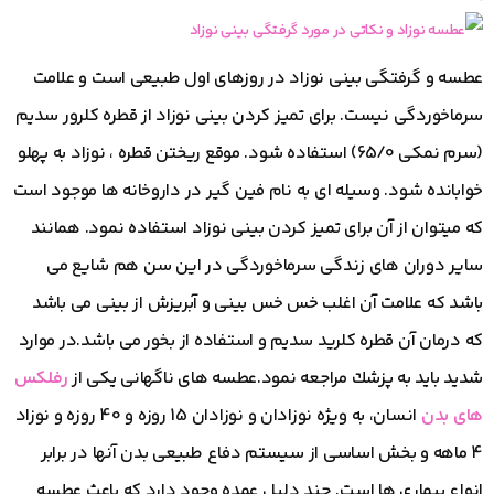
عطسه و گرفتگی بینی نوزاد در روزهای اول طبیعی است و علامت
سرماخوردگی نیست. برای تمیز کردن بینی نوزاد از قطره کلرور سدیم
(سرم نمکی 65/0) استفاده شود. موقع ریختن قطره ، نوزاد به پهلو
خوابانده شود. وسیله ای به نام فین گیر در داروخانه ها موجود است
که میتوان از آن برای تمیز کردن بینی نوزاد استفاده نمود. همانند
ساير دوران های زندگی سرماخوردگی در اين سن هم شايع می
باشد كه علامت آن اغلب خس خس بينی و آبريزش از بينی می باشد
كه درمان آن قطره كلريد سديم و استفاده از بخور می باشد.در موارد
شديد بايد به پزشك مراجعه نمود.عطسه های ناگهانی یکی از
رفلکس
های بدن
انسان، به ویژه نوزادان و نوزادان 15 روزه و 40 روزه و نوزاد
4 ماهه و بخش اساسی از سیستم دفاع طبیعی بدن آنها در برابر
انواع بیماری ها است. چند دلیل عمده وجود دارد که باعث عطسه