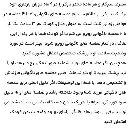
مصرف سیگار و هر ماده مخدر دیگر را در 9 ماه دوران بارداری خود
ترک کنند.یکی از علائم سندرم عطسه های ناگهانی، 3 تا 4 عطسه در
فواصل زمانی ثابت است؛ به عنوان مثال، کودک هر 3 ساعت یک بار،
با 4عطسه ناگهانی روبرو می شود.اگر کودک شما با هر یک از این
علائم، در کنار عطسه های ناگهانی روبرو شود، بهتر است در مورد
وضعیت سلامت او با پزشک متخصص اطفال مشورت کنید.
همچنین، اگر عطسه های نوزاد شما به صورت مکرر رخ می هد، او را
نزد پزشک ببرید تا او بتواند علت اصلی عطسه های ناگهانی فرزندتان
را تشخیص دهد. با همه این توصیفات، اگر دلیل اصلی برای عطسه
های ناگهانی فرزند شما وجود نداشته باشد و عطسه های او به دلیل
سرماخوردگی، سرفه یا تحریک شدن دستگاه تنفسی نباشد، شما می
توانید برخی از روش های خانگی رابرای بهبود وضعیت بدن کودک
امتحان کنید.