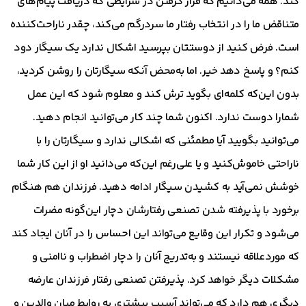
کند. همه می‌دانیم که قرار گرفتن در شرایطی که دریافت پیام‌های
متناقض ما را در انتخاب رفتار ما سردرگم می‌کند، چقدر ناراحت‌کننده
است. فرض کنید از دوستتان بپرسید اشکال ندارد یک سیگار دود
کنم؟ و پاسخ دهد خیر. اما به‌محض آنکه سیگارتان را روشن کردید،
بدون این‌که کلمه‌ای بگوید ترش کند و معلوم شود که این عمل
شمارا دوست ندارد. اکنون شما چند کار می‌توانید انجام دهید.
می‌توانید بگویید آیا مطمئنی که اشکالی ندارد و سیگارتان را با
ناراحتی خاموش‌کنید و یا علی‌رغم این‌که می‌دانید او از این کار شما
خوشش نمی‌آید به کشیدن سیگار ادامه دهید. فرزندان هم هنگام
برخورد با پذیرفته شدن تصنعی رفتارشان دچار این‌گونه مضرات
می‌شود و تکرار این وقایع می‌تواند این احساس را در آنان ایجاد کند
که موردعلاقه نیستند و به‌تدریج آنان را دچار اضطراب و ناامنی و
مشکلات دیگر خواهد کرد. پذیرفتن تصنعی رفتار فرزندان عارضه
دیگری هم دارد که می‌تواند آسیب بیشتری به روابط میان والدین و