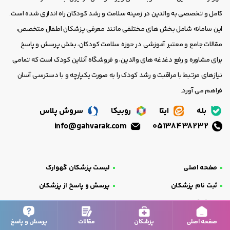
کامل و تخصصی به والدین در زمینه سلامت و رشد کودکان راه اندازی شده است.
این سامانه شامل بخش های مختلفی مانند معرفی پزشکان اطفال متخصص،
مقالات جامع و معتبر آموزشی در حوزه سلامت کودکان، بخش پرسش و پاسخ
برای مشاوره و رفع دغدغه های والدین، و فروشگاه آنلاین کودک است که تمامی
نیازهای مرتبط با مراقبت و رشد کودک را به صورت یکپارچه و با دسترسی آسان
فراهم می آورد.
بله
ایتا
روبیکا
سروش پلاس
info@gahvarak.com
05138438232
صفحه اصلی
لیست پزشکان گهوارک
ثبت نام پزشکان
پرسش و پاسخ از پزشکان
وبلاگ گهوارک
قوانین و مقررات
گزارش تخلف
تماس با گهوارک
صفحه اصلی
پزشکان
مقالات
پرسش و پاسخ