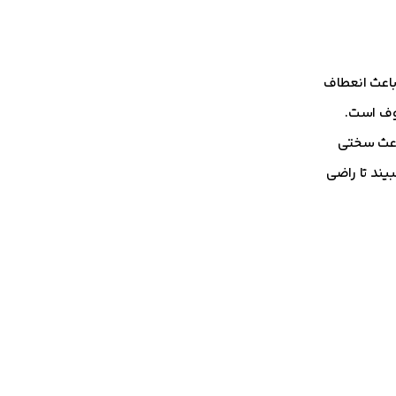
باعث انعطاف
روف است.
باعث سختی
بیند تا راضی