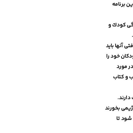
ن برنامه
دگی كودك و
شد. بنابراین بیش از 50 درصد كالری دریافتی آنها باید
دكان خود را
در مورد
ید با حساب و كتاب
دارند.
ژیمی بخورند
شود تا