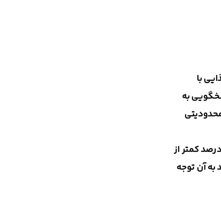
ایی با
سخگویی به
محدودیتی
ینكه دیابت در این كودكان كنترل شود، برنامه غذایی این كودكان باید به گونه‌ای چیده شود كه فقط حدود 10 درصد كمتر از
 به آن توجه