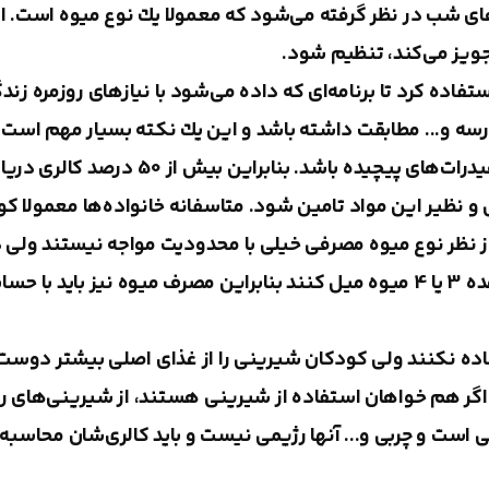
های شب در نظر گرفته می‌شود كه معمولا یك نوع میوه است. ای
جویز می‌كند، تنظیم شود.
استفاده كرد تا برنامه‌ای كه داده می‌شود با نیازهای روزمره زن
رسه و... مطابقت داشته باشد و این یك نكته بسیار مهم است.
پایه اصلی تغذیه در كودكان دیابتی باید بر مبنای كربوهیدرات‌های پیچیده با
 و نظیر این مواد تامین شود. متاسفانه خانواده‌ها معمولا كو
 از نظر نوع میوه مصرفی خیلی با محدودیت مواجه نیستند ولی 
میزان و حجم مصرف باید مراقب باشند و نباید در یك وعده 3 یا 4 میوه میل كنند بنابراین مصرف میوه نیز با
اده نكنند ولی كودكان شیرینی را از غذای اصلی بیشتر دوست 
اگر هم خواهان استفاده از شیرینی هستند، از شیرینی‌های ر
 است و چربی و... آنها رژیمی نیست و باید كالری‌شان محاسبه 