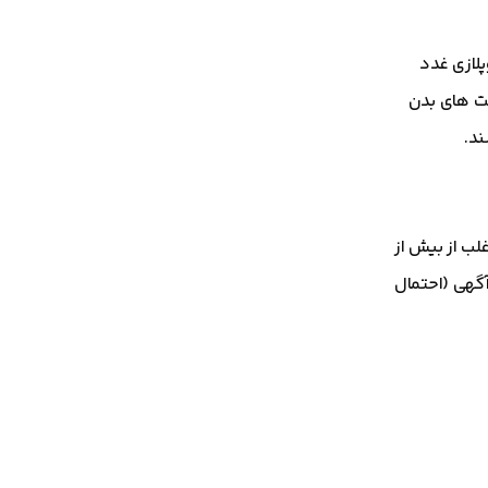
معمولاً با تغییر ارثی خاصی در ژن RET و سندرم نئوپلازی غدد
سایر قسمت های بدن
غلب از بیش از
گهی (احتمال