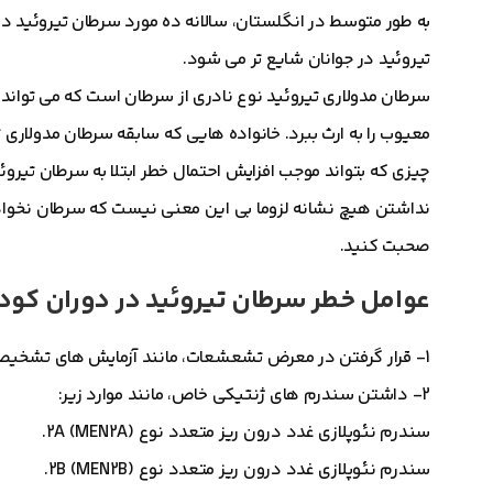
به طور متوسط ​​در انگلستان، سالانه ده مورد سرطان تیروئی
تیروئید در جوانان شایع تر می شود.
معیوب را به ارث ببرد. خانواده هایی که سابقه سرطان مدولاری تی
چیزی که بتواند موجب افزایش احتمال خطر ابتلا به سرطان تیرو
نداشتن هیچ نشانه لزوما بی این معنی نیست که سرطان نخوا
صحبت کنید.
عوامل خطر سرطان تیروئید در دوران کود
1- قرار گرفتن در معرض تشعشعات، مانند آزمایش های تشخیصی، پرتودرمانی یا تشعشعات در محیط.
2- داشتن سندرم های ژنتیکی خاص، مانند موارد زیر:
سندرم نئوپلازی غدد درون ریز متعدد نوع 2A (MEN2A).
سندرم نئوپلازی غدد درون ریز متعدد نوع 2B (MEN2B).