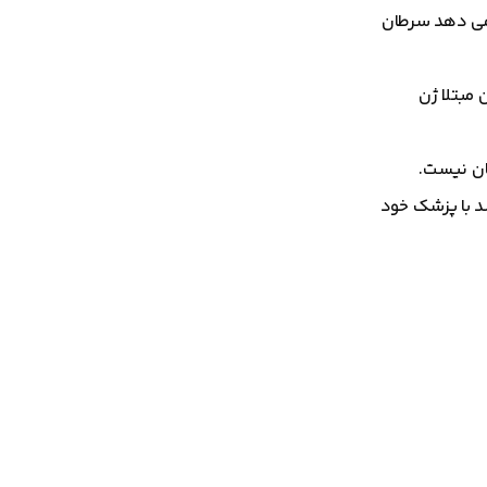
 می دهد سرطان
ند یکی از والدین مبتلا ژن
طان نیست.
د با پزشک خود