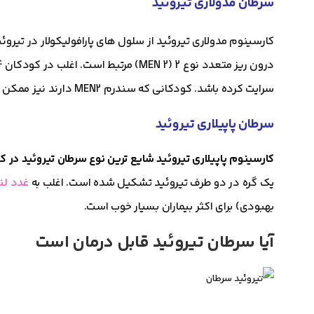
سرطان مدولاری تیروئید
سرایت کرده باشد. کودکانی که سندرم MEN2 دارند نیز ممکن است در معرض خطر ابتلا به فئوکروموسیتوم یا هیپرپاراتیروئیدیسم باشند.
سرطان پاپیلاری تیروئید
کارسینوم پاپیلاری تیروئید شایع ترین نوع سرطان تیروئید در 
یک گره در دو طرف تیروئید تشکیل شده است. اغلب به
غدد لن
بهبودی) برای اکثر بیماران بسیار خوب است.
آیا سرطان تیروئید قابل درمان است