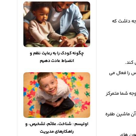
جه داشت که
چگونه کودک را به رعایت نظم و
انضباط عادت دهیم
 کند.
س را فعال می
جه شما متمرکز
آن ماشین طفره
اوتیسم : شناخت، علائم، تشخیص، و
راهکارهای مدیریت
مون های