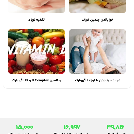
خواباندن چندین فرزند
تغذیه نوزاد
فواید حرف زدن با نوزاد | گهوارک
ویتامین B Complex و B1 | گهوارک
15,000
16,997
49,816