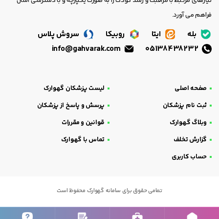
نیازهای مرتبط با مراقبت و رشد کودک را به صورت یکپارچه و با دسترسی آسان
فراهم می آورد.
بله
ایتا
روبیکا
سروش پلاس
info@gahvarak.com
05138438232
صفحه اصلی
لیست پزشکان گهوارک
ثبت نام پزشکان
پرسش و پاسخ از پزشکان
وبلاگ گهوارک
قوانین و مقررات
گزارش تخلف
تماس با گهوارک
حساب کاربری
تمامی حقوق برای سامانه گهوارک محفوظ است