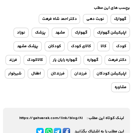
برچسب های این مطلب
گهوارک
نوبت دهی
دکتر احمد شاه فرهت
اپلیکیشن گهوارک
گهوارک
مشهد
پزشک
نوزاد
کودک
کالا
کالای کودک
کودکان
پزشک مشهد
دکتر فرهت
گهواره
گهواره رایان یار
کالاکودک
فرزند
اپلیکیشن کودکان
فرزندان
فرزندتان
اطفال
شیرخوار
مشاوره
لینک کوتاه این مطلب :
https://gahvarak.com/link/blog/81
این مطلب را به اشتراک بگذارید