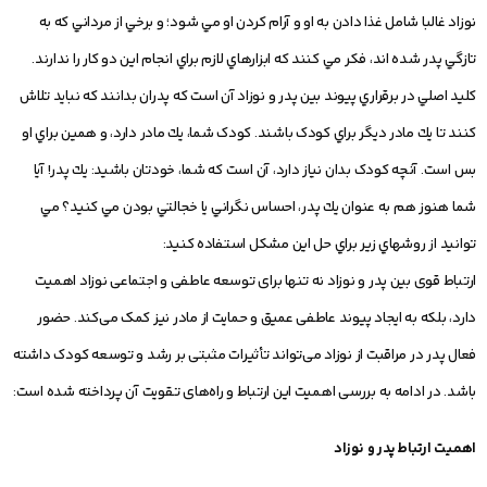
نوزاد غالبا شامل غذا دادن به او و آرام كردن او مي شود؛ و برخي از مرداني كه به
تازگي پدر شده اند، فكر مي كنند كه ابزارهاي لازم براي انجام اين دو كار را ندارند.
كليد اصلي در برقراري پيوند بين پدر و نوزاد آن است كه پدران بدانند كه نبايد تلاش
كنند تا يك مادر ديگر براي كودک باشند. كودک شما، يك مادر دارد، و همين براي او
بس است. آنچه كودک بدان نياز دارد، آن است كه شما، خودتان باشيد: يك پدر! آيا
شما هنوز هم به عنوان يك پدر، احساس نگراني يا خجالتي بودن مي كنيد؟ مي
توانيد از روشهاي زير براي حل اين مشكل استفاده كنيد:
ارتباط قوی بین پدر و نوزاد نه تنها برای توسعه عاطفی و اجتماعی نوزاد اهمیت
دارد، بلکه به ایجاد پیوند عاطفی عمیق و حمایت از مادر نیز کمک می‌کند. حضور
فعال پدر در مراقبت از نوزاد می‌تواند تأثیرات مثبتی بر رشد و توسعه کودک داشته
باشد. در ادامه به بررسی اهمیت این ارتباط و راه‌های تقویت آن پرداخته شده است:
اهمیت ارتباط پدر و نوزاد