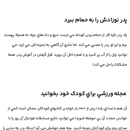
پدر نوزادش را به حمام ببرد
يك پدر تازه كار، از حمام بردن كودك مي ترسد؛ جيغ و دادهاي بچه، به همراه پوست
نرم و ليز او، پدر را عصبي مي كند. اما نتايج آن گاهي به تجربه اش مي ارزد، مي
توانيد وان را از آب پر كنيد و با هم داخل آن برويد. قرار گرفتن در آغوش پدر، همه
مشكلات را حل مي كند!
مجله ورزشي براي كودک خود بخوانيد
آن هم با صداي بلند! پس از 1000 بار خواندن كتابهاي كودكان، ممكن است كمي از
خواندن مجدد آن بي حوصله شويد! مي توانيد نتايج مسابقات فوتبال آن روز را با
صداي نرم براي كودكتان زمزمه كنيد، بچه هم خوشش مي آيد! اينكه پدر چه متني را