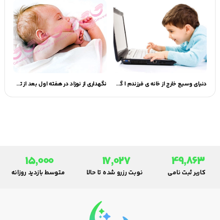
دنیای وسیع خارج از خانه ی فرزندم | گهوارک
نگهداری از نوزاد در هفته اول بعد از تولد
15,000
17,027
49,863
کاربر ثبت نامی
نوبت رزرو شده تا حالا
متوسط بازدید روزانه