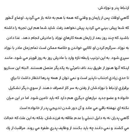
ارتباط پدر و نوزادش:
گاهي اوقات پس از زايمان و وقتي كه همه با هم به خانه باز مي گرديد، اوضاع آنطور
كه شما پيش بيني مي كرديد پيش نخواهد رفت. شايد شما هم اين تجربه را داشته
باشيد كه چند روز بعد از زايمان همه كارهاي نوزاد را مادرش انجام دهد، غذا دادن
به نوزاد، سرگرم كردن او، لالايي خواندن و خلاصه ممكن است تمام زمان مادر با نوزاد
سپري شود. به اين ترتيب رابطه تازه وارد با مادرش روز به روز قويتر مي شود، مانند
اينكه آنها هنوز از طريق بند ناف نامرئي به يكديگر متصل هستند. البته اين سناريو
تا حدي زيادي اجتناب ناپذير است و نمي توان از همه پدرها انتظار داشت تا براي
برقراري ارتباط با نوزادشان از رفتن به سر كار انصراف دهند. از سوي ديگر تشكيل
خانواده و عضو جديد نيازهاي ديگري هم دارد كه بايد تامين شود. اما در اين ميان
نكته اي نهفته باقي مي ماند و آن دور شدن تدريجي پدر از خانواده است.
گاهي پدران نه به دليل تنبلي يا عدم علاقه به فرزندشان، بلكه به اين علت كه خجالت
مي كشند و نمي دانند چه بايد بكنند از وظايف پدري طفره مي روند. مراقبت از يك