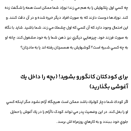
چه كسي اول پلكهايش را به هم مي زند! نوزاد شما ممكن است همه را شگفت زده
كند. نوزادها دوست دارند كه به صورت افراد ديگر خيره شده و در آن دقت كنند، و
اين احتمال وجود دارد كه آن كسي كه اول چشمك مي زند، شما باشيد. شايد با نگاه
به صورت فرزند خود، چيزهايي ديگري نيز ذهن شما را به خود مشغول كند: چانه او
به چه كسي شبيه است؟ گوشهايش به همسرتان رفته اند يا به مادرتان؟
برای کودکتان كانگورو بشويد! (بچه را داخل يك
آغوشی بگذارید)
اگر كودك شما دچار كوليك باشد ممكن است هيچگاه آرام نشود مگر اينكه كسي
او را بغل كند. در اين وضعيت پدر مي تواند كودک ناآرام را در يك آغوش يا حمايل
جلوي خود ببندد و به كارهاي روزمراه اش برسد..