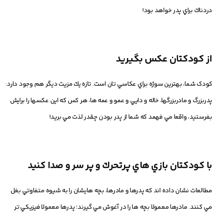
دردناك براي پدر خواهد بود!
از کودکتان عكس بگيريد
كودک شما، بهترين سوژه براي عكاسي تان است. تازه يك مزيت ديگر هم وجود دارد:
پدربزرگ و مادربزرگها، خاله و دايي و عمو و عمه ها، هر كس كه اين عكسها را برايش
بفرستيد، واقعا مي فهمد كه شما از پدر بودن چقدر لذت مي بريد!
با کودکتان بازي هاي پرتحرك و پر سر و صدا کنید
مطالعات نشان داده اند كه پدرها و مادرها، بچه هايشان را به شيوه متفاوتي بغل
مي كنند. مادرها معمولا بچه ها را در آغوش مي گيرند؛ پدرها معمولا فيزيكي تر