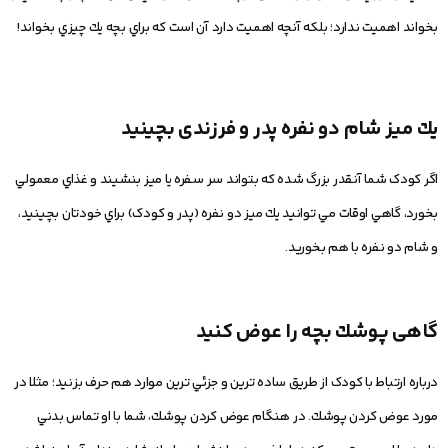
بخواند اهميت ندارد؛ بلكه آنچه اهميت دارد آن است كه براي بچه يك چيزي بخواند!
يك ميز شام دو نفره پدر و فرزندی بچينيد
اگر كودک شما آنقدر بزرگ شده كه بتواند سر سفره يا ميز بنشيند و غذاي معمولي
بخورد، گاهي اوقات مي توانيد يك ميز دو نفره (پدر و كودک) براي خودتان بچينيد،
و شام دو نفره با هم بخوريد.
گاهی پوشك بچه را عوض كنيد
درباره ارتباط با كودک از طريق ساده ترين و جزئي ترين موارد هم حرف بزنيد؛ مثلا در
مورد عوض كردن پوشك. در هنگام عوض كردن پوشك، شما با او تماس بدني