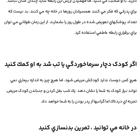
داريد، با او صحبت مي كنيد، اما فهميدن ارزش اين رابطه شايد چندان آسان نباشد.
براي پدراني كه فكر مي كنند همسرشان روزها در خانه چه مي كنند، بد نيست كه
تعداد پوشكهاي تعويض شده در طول روز را بشمارند. از اين زمان طولاني مي توان
براي برقراري رابطه عاطفي استفاده كرد.
اگر کودک دچار سرماخوردگي يا تب شد به او كمك كنيد
هيچ كس دوست ندارد كودكش مريض شود، اما هيچ چيز به اندازه بيماري نمي
تواند نياز كودک به شما را نشان دهد. يك شب بغل كردن و جنباندن كودک مريض،
تجربه اي دردناك اما گرانبها از پدر بودن را به شما خواهد داد.
در خانه مي توانيد ، تمرين بدنسازي كنيد