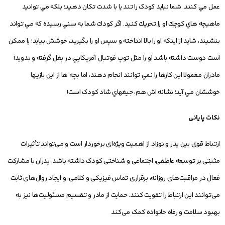
عمل مي كنند. شما نبايد كودک را تند يا با شدت تكان دهيد؛ بلكه مي توانيد
ماهيچه هاي كوچك او را تحريك كنيد. اگر كودك شما به سني رسيده كه مي تواند
بنشيند، شايد از اينكه او را بالا انداخته و سپس او را بگيريد، خوشش بيايد؛ يا ممكن
است دوست داشته باشد او را مثل توپ فوتبال آمريكايي در بغل گرفته و بدويد!
مادران معمولا اين كارها را نمي توانند انجام دهند، اما بچه ها از اين بازيها
خوششان مي آيد؛ نشانه اش هم، جيغهاي شاد كودک است!
نکات پایانی
ارتباط قوی بین پدر و نوزاد از اهمیت ویژه‌ای برخوردار است و می‌تواند تأثیرات
مثبتی بر توسعه عاطفی، اجتماعی و شناختی کودک داشته باشد. پدران با مشارکت
فعال در مراقبت‌های روزانه، برقراری تماس فیزیکی و کلامی، و ایجاد روال‌های ثابت
می‌توانند این ارتباط را تقویت کنند. حمایت از مادر و تقسیم مسئولیت‌ها نیز به
بهبود سلامت و رفاه خانواده کمک می‌کند