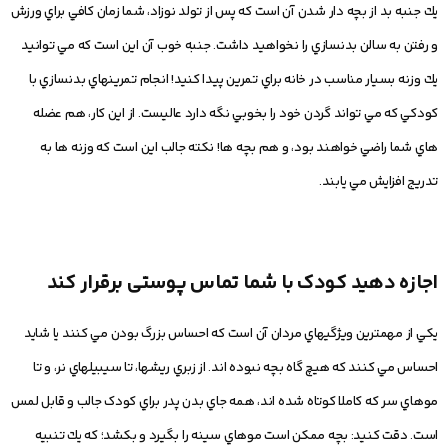
يك جنبه بد از بچه دار شدن آن است كه پس از تولد نوزاد، شما زمان كافي براي ورزش
و رفتن به سالن بدنسازي را نخواهيد داشت. جنبه خوب آن اين است كه مي توانيد
يك وزنه بسيار مناسب در خانه براي تمرين پيدا كنيد! انجام تمرينهاي بدنسازي با
كودكي كه مي تواند گردن خود را بخوبي نگه دارد عاليست. از اين كار، هم عضله
هاي شما راضي خواهند بود، و هم بچه ها! نكته جالب اين است که وزنه ها به
تدريج افزايش مي يابند.
اجازه دهيد كودک با شما تماس پوستی برقرار کند
يكي از مهمترين ويژگيهاي مردان آن است كه احساس بزرگ بودن مي كنند يا شايد
احساس مي كنند كه هيچ گاه بچه نبوده اند. از زبري ريشها، تا سيبيلهاي نر، و تا
موهاي سر كه كاملا كوتاه شده اند، همه جاي بدن پدر براي كودک جالب و قابل لمس
است. دقت كنيد: بچه ممكن است موهاي سينه را بگيرد و بكشد؛ كه يك تنبيه