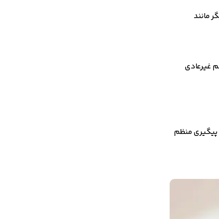
ر مانند
م غیرعادی
و پیگیری منظم