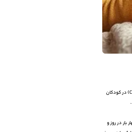
شربت سالبوتامول عمدتاً برای درمان آسم و سایر بیماری‌های انسدادی مجاری هوایی مانند برونشیت یا بیماری مزمن انسدادی ریه (COPD) در کودکان
.
 تا ۲ میلی‌گرم (۲.۵ تا ۵ میلی‌لیتر) سه تا چهار بار در روز و