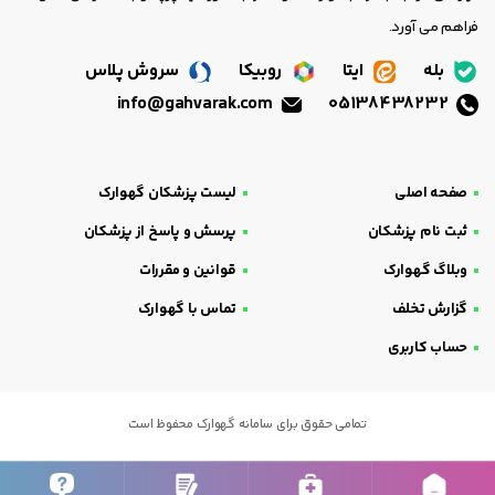
فراهم می آورد.
بله
ایتا
روبیکا
سروش پلاس
info@gahvarak.com
05138438232
صفحه اصلی
لیست پزشکان گهوارک
ثبت نام پزشکان
پرسش و پاسخ از پزشکان
وبلاگ گهوارک
قوانین و مقررات
گزارش تخلف
تماس با گهوارک
حساب کاربری
تمامی حقوق برای سامانه گهوارک محفوظ است