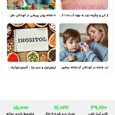
از کی و چگونه باید به نوزاد آب داد | گهوارک
8 نشانه روان پریشی در کودکان، علل و درمان
تب شبانه در کودکان: آیا نشانه بیماری خاصی است؟
اینوزیتول و سید پارا - آمینوبنزوئیک ( PABA ) | گهوارک
15,000
17,027
49,860
کاربر ثبت نامی
نوبت رزرو شده تا حالا
متوسط بازدید روزانه