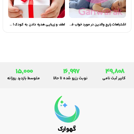
اشتباهات رايج والدين در مورد خواب فرزندشان | گهوارک
لطف و زیبایی هدیه دادن به کودک | گهوارک
15,000
16,997
49,808
کاربر ثبت نامی
نوبت رزرو شده تا حالا
متوسط بازدید روزانه
گهوارک