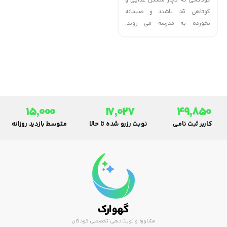
کودکانی که دچار مشکل غذایی و
کوتاهی قد باشند و صبحانه
نخورده به مدرسه می روند،
مشکلات یادگیری بیشتری دارند.
این تحقیقات نشان داده است
عملکرد مغز نسبت به کمبود ماده
غذایی مورد نیاز مغز ( گلوکز )
بسیار حساس است.
15,000
17,027
49,850
کاربر ثبت نامی
نوبت رزرو شده تا حالا
متوسط بازدید روزانه
گهوارک
مشاوره و نوبت دهی تخصصی کودکان