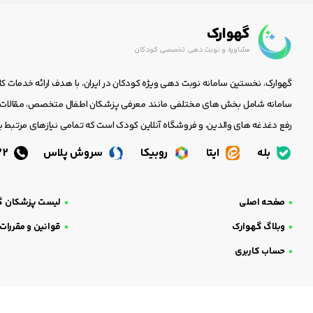
گهوارک
مشاوره و نوبت دهی تخصصی کودکان
گهوارک، نخستین سامانه نوبت دهی ویژه کودکان در ایران، با هدف ارائه خدمات ک
سامانه شامل بخش های مختلفی مانند معرفی پزشکان اطفال متخصص، مقالات جا
رفع دغدغه های والدین، و فروشگاه آنلاین کودک است که تمامی نیازهای مرتبط با
بله
ایتا
روبیکا
سروش پلاس
05138438232
صفحه اصلی
لیست پزشکان گ
وبلاگ گهوارک
قوانین و مقررات
حساب کاربری