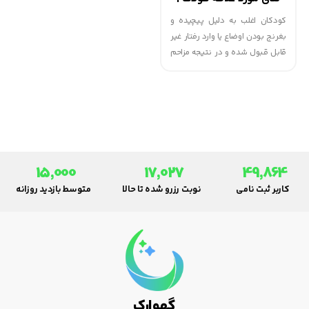
گهوارک
کودکان اغلب به دلیل پیچیده و
بغرنج بودن اوضاع یا وارد رفتار غیر
قابل قبول شده و در نتیجه مزاحم
والدینشان می شوند، یا از انجام یک
فعالیت کاملاً منصرف می شوند و یا
کارهای تهاجمی از آنها سر می زند و
به خود می پیچند و گریه می کنند.
15,000
17,027
49,864
کاربر ثبت نامی
نوبت رزرو شده تا حالا
متوسط بازدید روزانه
گهوارک