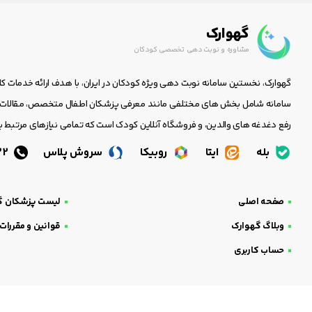
گهوارک
مشاوره و نوبت دهی تخصصی کودکان
گهوارک، نخستین سامانه نوبت دهی ویژه کودکان در ایران، با هدف ارائه خدمات ک
سامانه شامل بخش های مختلفی مانند معرفی پزشکان اطفال متخصص، مقالات جا
رفع دغدغه های والدین، و فروشگاه آنلاین کودک است که تمامی نیازهای مرتبط با
بله
ایتا
روبیکا
سروش پلاس
05138438232
صفحه اصلی
لیست پزشکان گ
وبلاگ گهوارک
قوانین و مقررات
حساب کاربری