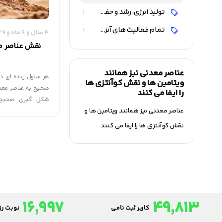
تولید انرژی، رشد و حفظ سلامتی
1
تمام فعالیت های آنزیمی به عناصر معدنی وابسته است
1
4 سال و 6 ماه و 29 روز قبل
نقش عناصر م
عناصر معدنی نیز همانند
هر سلول زنده ای در 
ویتامین ها و نقش کوآنتزی ها
صحیح به عناصر معدن
را ایفا می کنند
شکل گیری صحیح 
عناصر معدنی نیز همانند ویتامین ها و
استخوان ها و حفظ 
طبیعی عضلات، که شا
نقش کوآنتزی ها را ایفا می کنند
است، ضروری می باشد
16,997
49,813
کاربر ثبت نامی
نوبت رزر