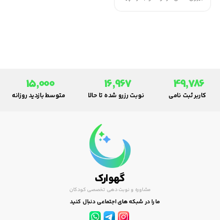
کنند، وقت بگذرانند. بنابراین شما
باید با ایده های ابتکاری آن ها را
مشغول نگه دارید. حتما برنامه
ریزی قبلی داشته باشید و از شب
قبل در مورد اینکه صبح چطور باید
گذرانده شود ، تصمیم بگیرید.
15,000
16,967
49,786
کاربر ثبت نامی
نوبت رزرو شده تا حالا
متوسط بازدید روزانه
گهوارک
مشاوره و نوبت دهی تخصصی کودکان
ما را در شبکه های اجتماعی دنبال کنید