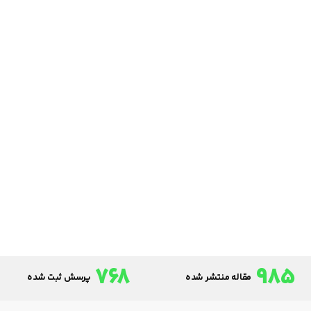
768
985
مقاله منتشر شده
پرسش ثبت شده