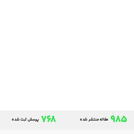
768
985
مقاله منتشر شده
پرسش ثبت شده