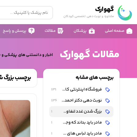
گهوارک
مشاوره و نوبت دهی تخصصی کودکان
صفحه اصلی
پزشکان
مقالات
پرسش و پاسخ
مقالات گهوارک
اخبار و دانستنی های پزشکی و 
برچسب بزرگ شدن
برچسب های مشابه
فروشگاه اینترنتی کالای کودک و نوزاد
131
نوبت دهی دکتر احمد شاه فرهت
136
بزرگ شدن غدد لنفاوی زیر بغل یا بالای استخوان ترقوه بعد از تزریق واکسن ب ث ژ
1
مادر باید بداند که وجود این غده دردناک نیست و اهمیت ندارد
1
مادر باید لباس های کودک را هر روز عوض نماید و او را حمام کند
1