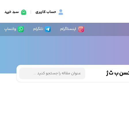
حساب کاربری
سبد خرید
اینستاگرام
تلگرام
واتساپ
اکسن ب ث ژ