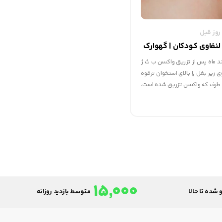
نفاوی کودکان | گهوارک
د ماه پس از تزریق واکسن ب ث ژ
 زیر بغل یا بالای استخوان ترقوه
طرف که واکسن تزریق شده است،
موقع حمام کردن کودک در زیر بغل
قوه طرف راست او غده ای حس کند و
15,000
 شده تا حالا
متوسط بازدید روزانه