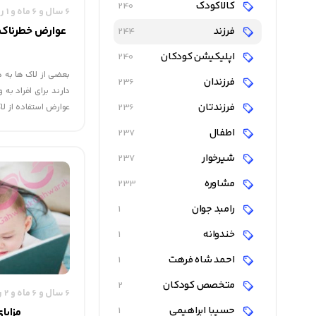
کالاکودک
240
6 سال و 6 ماه و 1 روز قبل
عوارض خطرناک ل
فرزند
244
اپلیکیشن کودکان
240
بعضی از لاک ها به 
فرزندان
236
دارند برای افراد به
فرزندتان
236
ضریب هوشی در کودک
اطفال
237
تولونس نام ماده ش
است و در مجاورت هو
شیرخوار
237
شیرین می‌شود.
مشاوره
233
رامبد جوان
1
خندوانه
1
احمد شاه فرهت
1
متخصص کودکان
2
6 سال و 6 ماه و 2 روز قبل
حسیبا ابراهیمی
1
مزایا