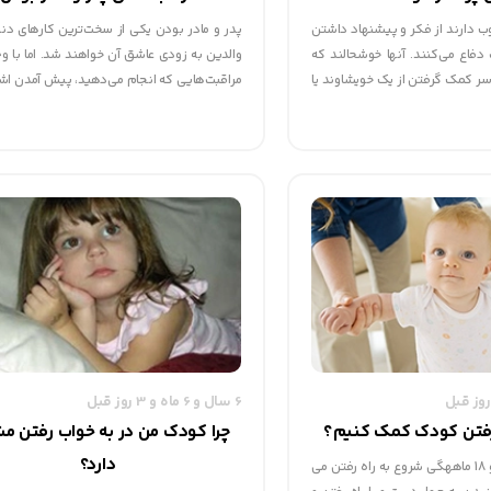
وب دارند از فکر و پیشنهاد داشتن
پدر و مادر بودن یکی از سخت‌ترین کارهای دن
فاع می‌کنند. آنها خوشحالند که
والدین به زودی عاشق آن خواهند شد. اما با و
سر کمک گرفتن از یک خویشاوند یا
مراقبت‌هایی که انجام می‌دهید، پیش آمدن اشت
ردن کودک به مهد و برداشتن او
به ویژه در ماه‌های اول تولد کودک طبیعی است. 
 مطلب می‌توانید با برخی از مزایا و
نمی‌کنید به والدین خودتان فکر کنید تا
بچه آشنا شوید.
بلندبالایی را در مورد اشتباهاتی که در گذشت
امروزه علم آنها را رد کرده است پیدا کنید.
6 سال و 6 ماه و 3 روز قبل
 رفتن کودک کمک کنیم؟
چرا کودک من در به خواب رفتن 
دارد؟
اکثر نوزادان بین 10 و 18 ماههگی شروع به راه رفتن می