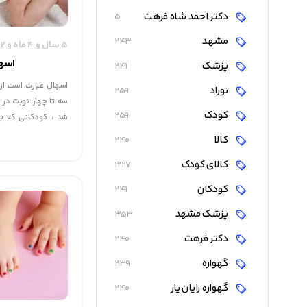
دکتر احمد شاه فرهت
5
مشهد
243
5 سال و 4 ماه و 2 روز قبل
اسها
پزشک
241
اسهال عبارت است ا
نوزاد
259
سه تا چهار نوبت در ش
کودک
259
شد ، کودکانی که با
است روزانه شش تا 
کالا
240
باشند که اسهال تلقی
کالای کودک
327
گاه دیده می‏شود یک
مصرف شیر مادر دفع 
کودکان
241
غلط و خودسرانه ش
می‏کنند که ممکن ا
پزشک مشهد
353
باشد.
دکتر فرهت
240
گهواره
239
گهواره رایان یار
240