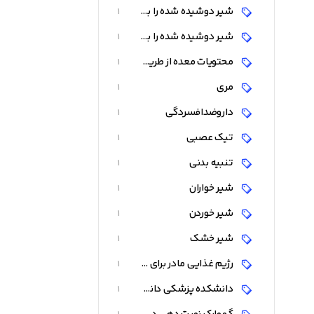
شير دوشيده شده را باقاشق مربا خوری
1
شير دوشيده شده را با قطره چکان به کودک می دهیم
1
محتویات معده از طریق دریچه تحتانی مری
1
مری
1
داروضدافسردگی
1
تیک عصبی
1
تنبیه بدنی
1
شیر خواران
1
شیر خوردن
1
شیر خشک
1
رژیم غذایی مادر برای رفلاکس نوزاد
1
دانشکده پزشکی دانشگاه اصفهان
1