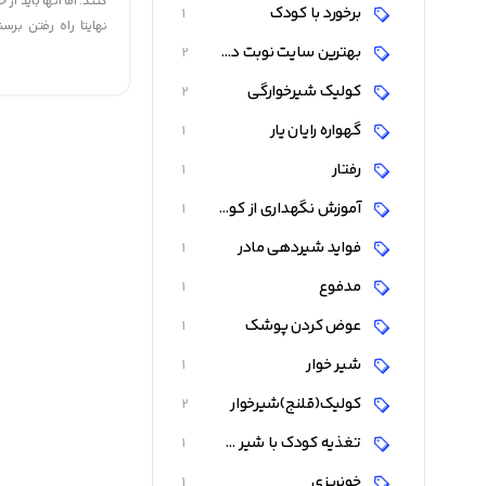
کنند. اما آنها باید از
برخورد با کودک
1
نهایتا راه رفتن برس
بهترین سایت نوبت دهی
متفاوت هستند، بنا
2
تمرین بیشتری نیاز د
کولیک شیرخوارگی
2
تشویق کنید و راه رفتن
گهواره رايان يار
1
رفتار
1
آموزش نگهداری از کودک
1
فواید شیردهی مادر
1
مدفوع
1
عوض کردن پوشک
1
شیر خوار
1
کولیک(قلنج)شیرخوار
2
تغذیه کودک با شیر دوشیده شده
1
خونریزی
1