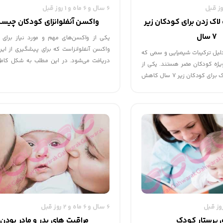
6 سال و 6 ماه و 1 روز قبل
اک زدن برای کودکان زیر
واکسن آنفلوانزای کودکان چیس
7 سال
یکی از واکسن‌های مهم و مورد نیاز برای 
واکسن آنفلوانزاست که برای پیشگیری از این
دلیل ترکیبات شیمیایی و سمی که
دریافت می‌شود. در این مطلب به شکل کامل
 ویژه کودکان مضر هستند. یکی از
واکسن و موارد مربوط به آن در بچه‌ها آشنا خوا
عوارض استفاده از لاک برای کودکان زیر 7 سال کاهش
واکسن آنفلوانزای کودکان چیست؟
ان است.
این واکسن از کودکان در برابر ویروس‌های آنفل
یمیایی موجود در لاك‌های ناخن
می‌توانند موجب بیماری شدید و حتی مرگ
ا تبدیل به بخاری با بوی تند و
6 سال و 6 ماه و 2 روز قبل
ی پرستار کودک
مراقبت های پدر و مادر بودن