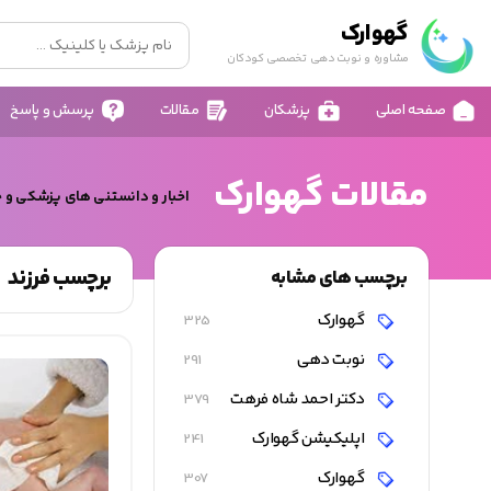
گهوارک
مشاوره و نوبت دهی تخصصی کودکان
صفحه اصلی
پزشکان
مقالات
پرسش و پاسخ
مقالات گهوارک
اخبار و دانستنی های پزشکی و 
برچسب فرزند
برچسب های مشابه
گهوارک
325
نوبت دهی
291
دکتر احمد شاه فرهت
379
اپلیکیشن گهوارک
241
گهوارک
307