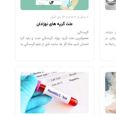
6 سال و 3 ماه و 13 روز قبل
علت گریه های نوزادان
سم، دیابت،
گرسنگي:
شان در
معمولترين علت گريه نوزاد گرسنگي است و بايد آنرا
بتلا به
امتحان كنيد مثلا اگر يك ساعت قبل از تايم گرسنگي به
او شير بدهيد باز نمي تواند جلوي گريه او در زمان اصلي
شير دهي اش را بگيردو به اين علت دوباره گريه خواهد
كرد.