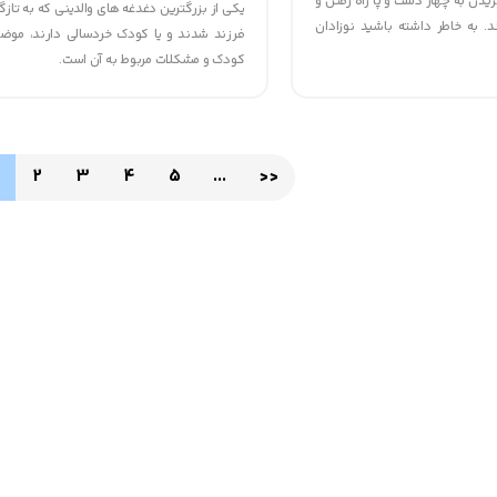
 خزیدن به چهار دست و پا راه رفتن و
یکی از بزرگترین دغدغه های والدینی که به تا
ند. به خاطر داشته باشید نوزادان
فرزند شدند و یا کودک خردسالی دارند، موض
براین کودک شما ممکن است به
کودک و مشکلات مربوط به آن است.
اشته باشد. مهم این است که او را
 آیا می‌دانید کودکتان در طی شبانه روز به 
 را با او تمرین کنید.
خواب نیاز دارد؟
 تا چه میزان از منابع ترس کودکتان د
خوابیدن آگاهی دارید؟
2
3
4
5
...
>>