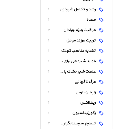
رشد و تکامل شیرخوار
1
معده
1
مراقبت ویژه نوزادان
2
تربیت فرزند موفق
1
تغذیه مناسب کودک
1
فواید شیردهی برای نوزاد و کودک
1
غلظت شیر خشک یا شیر مادر را افزایش دهید
1
مرگ ناگهانی
1
زایمان نارس
1
ریفلاکس
1
رگورژیتاسیون
1
تنظیم سیستم گوارش و تنفس
2