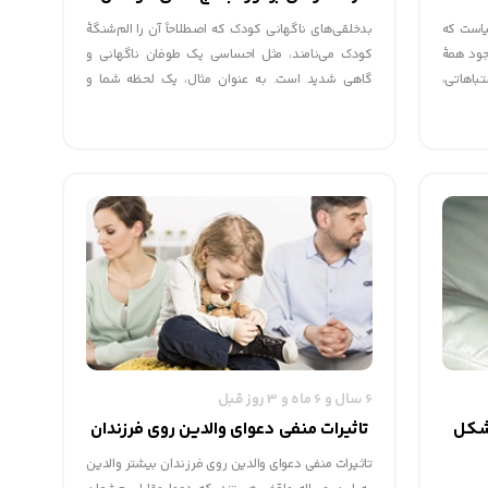
یاست که
بدخلقی‌های ناگهانی کودک که اصطلاحاً آن را الم‌شنگهٔ
جود همۀ
کودک می‌نامند، مثل احساسی یک طوفان ناگهانی و
باهاتی،
گاهی شدید است. به عنوان مثال، یک لحظه شما و
اگر باور
فرزندتان در رستوران در حال لذت بردن از شامتان
 فهرست
هستید و یک لحظه بعد او به هق‌هق می‌افتد، بعد
ه بوده و
شروع به ناله می‌کند و سپس با بالاترین حد صدایش
فریاد می‌زند، آن هم فقط به این علت که نی
نوشیدنی‌اش کمی خم شده است.
6 سال و 6 ماه و 3 روز قبل
مشکل
تاثیرات منفی دعوای والدین روی فرزندان
تاثیرات منفی دعوای والدین روی فرزندان بیشتر والدین