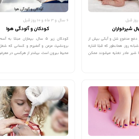
6 سال و 3 ماه و 10 روز قبل
ل شیرخواران
کودکان و آلودگی هوا
ز دفع مدفوع شل و آبکی بیش از
کودکان زیر 5 سال، بیماران مبتلا به آ
بانه روز. همان‏طور که قبلا اشاره
برونشیت مزمن و آمفیزم و کسانی که شغل‌
 شیر مادر تغذیه می‏شوند ممکن
محیط بیرون است، بیشتر از هرکسی در معرض ا
هشت نوبت هم دفع مدفوع داشته
مشکلات تنفسی قرار دارند.
 نمی‏شود و نیاز به درمان ندارد.
 شیرخوار سالم به دنبال هر بار
مدفوع دارد که والدین بعضا به
روع به مصرف داروهای مختلف
ست عوارض خطرناکی در پی داشته