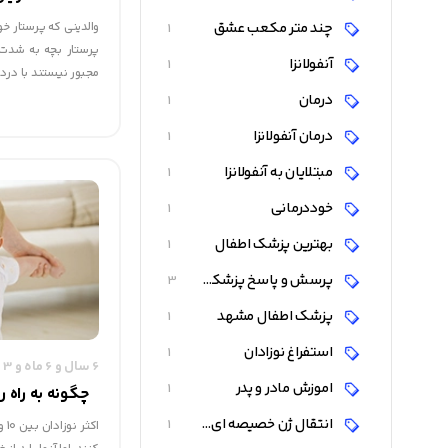
چند متر مکعب عشق
والدینی که پرستار خ
1
پرستار بچه به شدت د
آنفولانزا
1
مجبور نیستند با درد
با زحمت هر روزهٔ ب
درمان
1
روبه‌رو باشند. در این
درمان آنفولانزا
1
معایب داشتن پرستار 
مبتلایان به آنفولانزا
1
خوددرمانی
1
بهترین پزشک اطفال
1
پرسش و پاسخ پزشکی
3
پزشک اطفال مشهد
1
استفراغ نوزادان
1
6 سال و 6 ماه و 3 روز قبل
اموزش مادر و پدر
1
چگونه به راه
انتقال ژن خصیصه ای در چند نسل
1