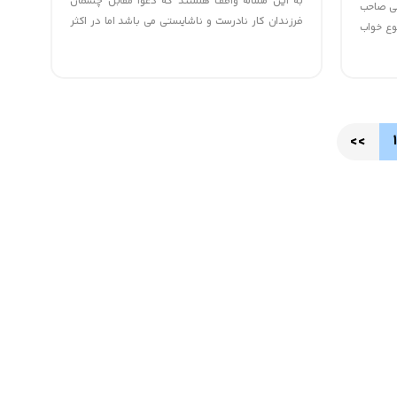
به این مساله واقف هستند که دعوا مقابل چشمان
زگی صاحب
فرزندان کار نادرست و ناشایستی می باشد اما در اکثر
وع خواب
مواقع والدین به این مساله توجهی نمی کنند و جلوی
فرزندان خود با یکدیگر جر و بحث می کنند. در زندگی
چه میزان
زناشویی عوامل بسیاری وجود دارند که باعث بروز
اختلاف میان زوجین می شود. خیلی از زوجین تصور می
ر هنگام
کنند که دعوا هر از گاه باعـث می شود اختـلافات از بین
<<
1
رفته و رابطه به خوبی پیش رود.