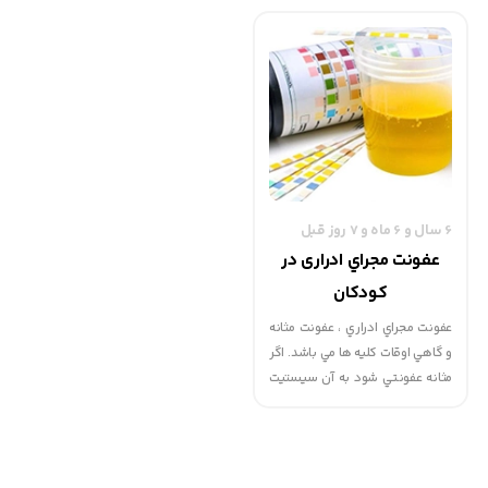
اطمینان از اینكه شیرخواران به
پوشک او را عوض کنید . اگر
خوبی رشد كنند و سالم باشند،
پوشک نوزاد خشک باشد ، جای
بسیار اهمیت دارد كه بدانیم چه
نگرانی است.
غذاهایی را، چه مقدار و چند بار در
روز به آنها بدهیم. شیر مادر در
سراسر سال اول زندگی غذای اصلی
شیرخوار است و در طول سال دوم
نیز غذای مهم و با ارزشی محسوب
می‌گردد و همچنان عوامل ضد
6 سال و 6 ماه و 7 روز قبل
عفونت را كه سایر غذاها فاقد آن
هستند برای شیرخوار فراهم
عفونت مجراي ادراری در
می‌كند.
کودکان
عفونت مجراي ادراري ، عفونت مثانه
و گاهي اوقات كليه ها مي باشد. اگر
مثانه عفونتي شود به آن سيستيت
و اگر كليه ها دچار عفونت شوند
پيلو نفريت مي گويند.
علائم :
1. درد در هنگام دفع ادرار