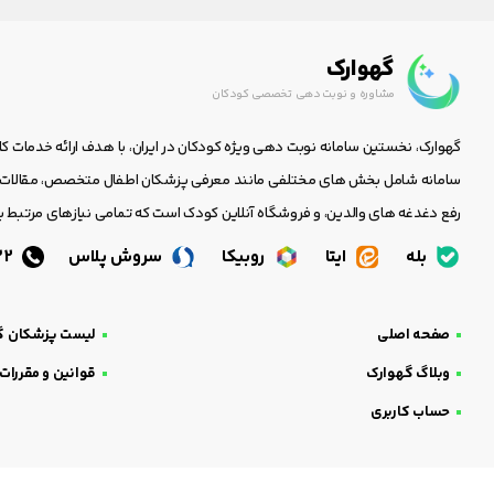
گهوارک
مشاوره و نوبت دهی تخصصی کودکان
گهوارک، نخستین سامانه نوبت دهی ویژه کودکان در ایران، با هدف ارائه خدمات ک
سامانه شامل بخش های مختلفی مانند معرفی پزشکان اطفال متخصص، مقالات جا
رفع دغدغه های والدین، و فروشگاه آنلاین کودک است که تمامی نیازهای مرتبط با
بله
ایتا
روبیکا
سروش پلاس
05138438232
صفحه اصلی
لیست پزشکان گ
وبلاگ گهوارک
قوانین و مقررات
حساب کاربری