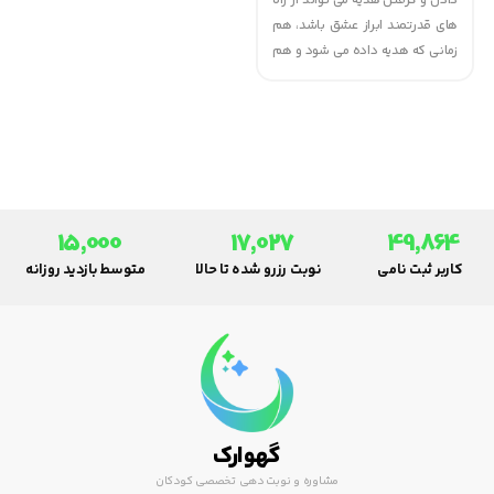
دادن و گرفتن هدیه می تواند از راه
های قدرتمند ابراز عشق باشد، هم
زمانی که هدیه داده می شود و هم
سال های بعد. مهم ترین هدایا به
نماد عشق مبدل می شوند و
هدایایی که واقعاً پیام عشق را می
رسانند بخشی از زبان عشق
هستند.
15,000
17,027
49,864
کاربر ثبت نامی
نوبت رزرو شده تا حالا
متوسط بازدید روزانه
گهوارک
مشاوره و نوبت دهی تخصصی کودکان