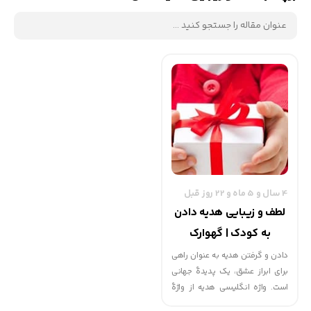
4 سال و 5 ماه و 22 روز قبل
لطف و زیبایی هدیه دادن
به کودک | گهوارک
دادن و گرفتن هدیه به عنوان راهی
برای ابراز عشق، یک پدیدۀ جهانی
است. واژه انگلیسی هدیه از واژۀ
یونانی کریس به معنی " لطف " می