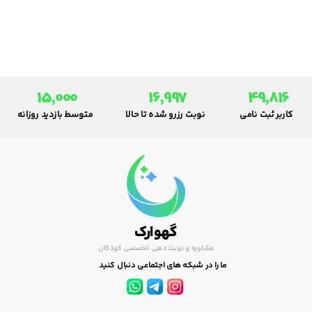
آید. هدیۀ واقعی پاداشِ خدمات ارائه
شده نیست؛ بلکه ابراز عشق به آن
شخص است و به صورت آزادانه و
داوطلبانه اعطا می شود.
15,000
16,997
49,816
کاربر ثبت نامی
نوبت رزرو شده تا حالا
متوسط بازدید روزانه
گهوارک
مشاوره و نوبت دهی تخصصی کودکان
ما را در شبکه های اجتماعی دنبال کنید