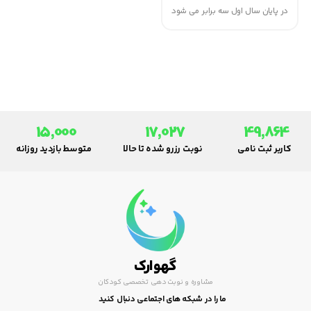
در پایان سال اول سه برابر می شود
و قد او پنجاه درصد افزایش می
یابد ). پس از آن نیز رشد کودک با
سرعت کمتر تا سن بلوغ ادامه می
یابد. این رشد سریع، نیاز بیشتر
کودک به مواد غذایی را توجیه می
کند.
15,000
17,027
49,864
کاربر ثبت نامی
نوبت رزرو شده تا حالا
متوسط بازدید روزانه
گهوارک
مشاوره و نوبت دهی تخصصی کودکان
ما را در شبکه های اجتماعی دنبال کنید