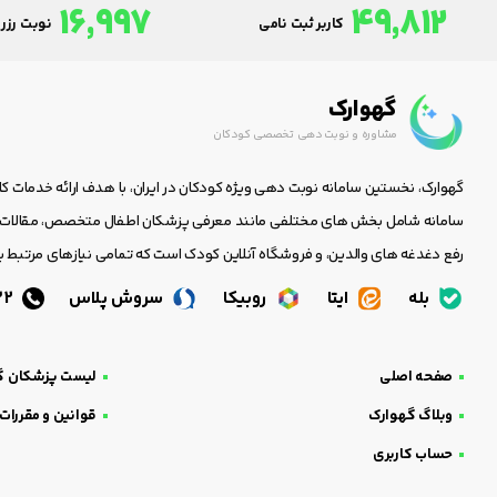
16,997
49,812
کاربر ثبت نامی
نوبت رزرو
گهوارک
مشاوره و نوبت دهی تخصصی کودکان
گهوارک، نخستین سامانه نوبت دهی ویژه کودکان در ایران، با هدف ارائه خدمات ک
سامانه شامل بخش های مختلفی مانند معرفی پزشکان اطفال متخصص، مقالات جا
رفع دغدغه های والدین، و فروشگاه آنلاین کودک است که تمامی نیازهای مرتبط با
بله
ایتا
روبیکا
سروش پلاس
05138438232
صفحه اصلی
لیست پزشکان گ
وبلاگ گهوارک
قوانین و مقررات
حساب کاربری