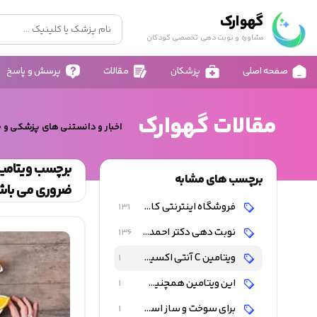
گهوارک
مشاوره و نوبت دهی تخصصی کودکان
صفحه اصلی
پزشکان
مقالات
پرسش و پاسخ
مقالات گهوارک
اخبار و دانستنی های پزشکی و 
برچسب های مشابه
ضروری می باش
فروشگاه اینترنتی کالای کودک و نوزاد
131
نوبت دهی دکتر احمد شاه فرهت
136
ویتامین C آنتی اکسیدانی است که برای رشد و ترمیم بافتها، کار غدد فوق کلیوی و سلامت لثه ها ضروری می باشد
1
این ویتامین همچنین به ساخت هورمون های ضد فشار روحی و اینتر فرون کمک می کند
1
برای سوخت و ساز اسید فولیک، تیروزین، و فنیل آلانین لازم است
1