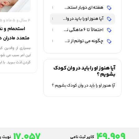
هفته ای دوبار استحمام کافی خواهد بود
1
آیا هنوز او را باید در وان کودک بشویم ؟
1
4 سال و 5 ماه و 15 روز قبل
استحمام و نظ
احتمالاً تا 6 ماهگی نیاز به استفاده از وان کودک را احساس می کنید
1
متعدد مادران د
چگونه می توانم از تمیز شدن او مطمئن شوم ؟
1
بسیاری از والدین کو
این امر سبب می شود
کردن لذت ببرید. با ا
آیا هنوز او را باید در وان کودک
از آن، اگر هر سه روز
بشویم ؟
ندارد.
آیا هنوز او را باید در وان کودک بشویم ؟
17,057
49,909
کاربر ثبت نامی
نوبت رز