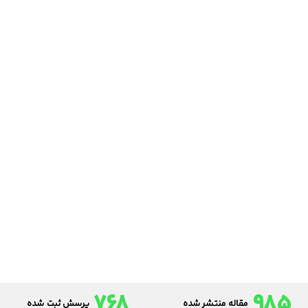
768
985
مقاله منتشر شده
پرسش ثبت شده