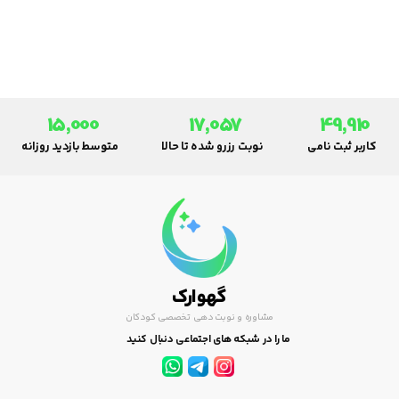
می‌باشند. این عفونت‌ها می‌توانند
از طریق ویروس‌ها و باکتری‌ها
منتقل شوند و بر سلامتی کودکان
تأثیرات قابل توجهی داشته باشند.
علائم عفونت‌های تنفسی در
کودکان شامل عطسه، سرفه، تب،
15,000
17,057
49,910
خستگی و تنگی نفس می‌شود و
کاربر ثبت نامی
نوبت رزرو شده تا حالا
متوسط بازدید روزانه
ممکن است در صورت عدم درمان
مناسب، عوارض جدی برای سیستم
تنفسی و سلامت عمومی کودکان به
همراه داشته باشد. بنابراین،
تشخیص دقیق و درمان مناسب
عفونت‌های تنفسی در کودکان
اهمیت بسیاری دارد و نیاز به
گهوارک
آگاهی کافی درباره علل، علائم و
راه‌های پیشگیری و درمان این
مشاوره و نوبت دهی تخصصی کودکان
عفونت‌ها دارد.
ما را در شبکه های اجتماعی دنبال کنید