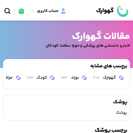
گهوارک
حساب کاربری
مقالات گهوارک
اخبار و دانستنی های پزشکی و حوزه سلامت کودکان
برچسب های مشابه
گهوارک
نوزاد
کودک
مراقبت
259
259
307
پوشک
پوشک
برچسب پوشک