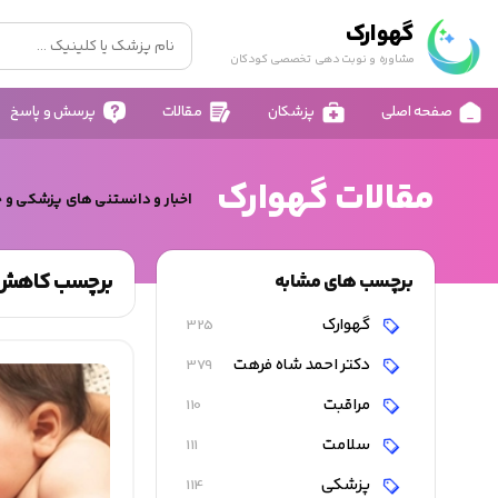
گهوارک
مشاوره و نوبت دهی تخصصی کودکان
صفحه اصلی
پزشکان
مقالات
پرسش و پاسخ
مقالات گهوارک
اخبار و دانستنی های پزشکی و 
برچسب کاهش خط
برچسب های مشابه
گهوارک
325
دکتر احمد شاه فرهت
379
مراقبت
110
سلامت
111
پزشکی
114