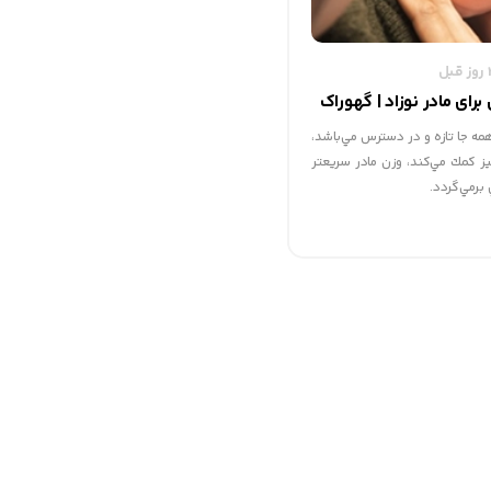
رای مادر نوزاد | گهوراک
ه جا تازه و در دسترس مي‌باشد،
يز كمك مي‌كند، وزن مادر سريعتر
 برمي‌گردد.