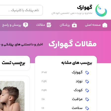
گهوارک
مشاوره و نوبت دهی تخصصی کودکان
صفحه اصلی
پزشکان
مقالات
پرسش و پاسخ
مقالات گهوارک
اخبار و دانستنی های پزشکی و 
برچسب تست
برچسب های مشابه
گهوارک
307
نوزاد
259
کودک
259
مراقبت
110
سلامت
111