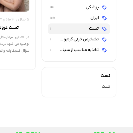
پزشکی
114
ایران
105
5 سال و 3 ماه و 13 روز قبل
تست غربال
تست
1
در تمامی بیمارستا
تشخیص خیلی گرم و خیلی سرد بودن بدن نوزاد
1
توصیه می شود برنامه
تغذیه مناسب از سینه مادر
1
سؤال کنجکاوانه والد
نوزادان می باشد، 
خواهیم بدون بررسی
سیستم شنوایی وی م
تست
تست