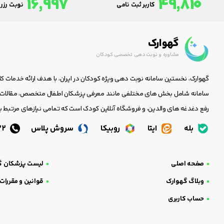
16,997
49,810
کاربر ثبت نامی
نوبت رزرو
گهوارک
مشاوره و نوبت دهی تخصصی کودکان
گهوارک، نخستین سامانه نوبت دهی ویژه کودکان در ایران، با هدف ارائه خدمات ک
سامانه شامل بخش های مختلفی مانند معرفی پزشکان اطفال متخصص، مقالات جا
رفع دغدغه های والدین، و فروشگاه آنلاین کودک است که تمامی نیازهای مرتبط با
بله
ایتا
روبیکا
سروش پلاس
05138438232
صفحه اصلی
لیست پزشکان گ
وبلاگ گهوارک
قوانین و مقررات
حساب کاربری