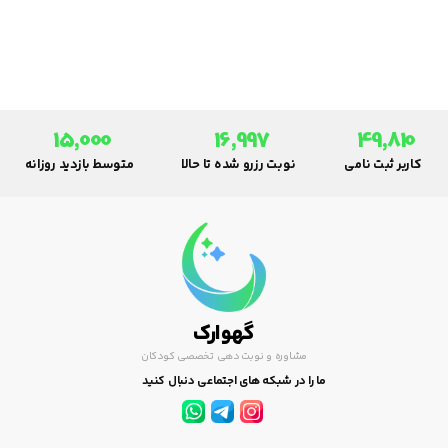
کودک‌شان بين 65 تا 70 درصد به
آلرژي مبتلا مي‌شود. پس يک علت
اوليه آلرژي، ممکن است وجود زمينه
آلرژي در خانواده باشد.
15,000
16,997
49,810
کاربر ثبت نامی
نوبت رزرو شده تا حالا
متوسط بازدید روزانه
گهوارک
مشاوره و نوبت دهی تخصصی کودکان
ما را در شبکه های اجتماعی دنبال کنید