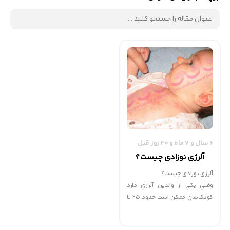
6 سال و 7 ماه و 20 روز قبل
آلرژی نوزادی چیست؟
آلرژی نوزادی چیست؟
وقتي يکي از والدين آلرژي دارد
کودک‌شان ممکن است حدود 25 تا
30 درصد و اگر هر دو والد مبتلا به
آلرژي نسبت به هر ماده‌اي باشند