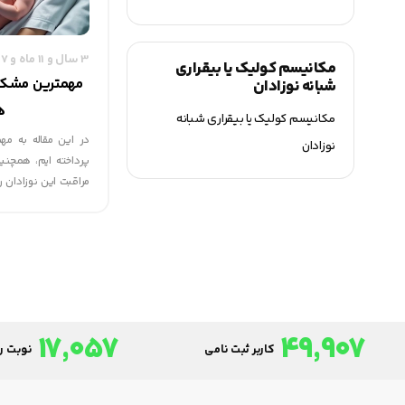
3 سال و 11 ماه و 27 روز قبل
مکانیسم کولیک یا بیقراری
مهمترین مشکلا
شبانه نوزادان
ه
مکانیسم کولیک یا بیقراری شبانه
در این مقاله به مه
نوزادان
پرداخته ایم، همچنی
مراقبت این نوزادان ر
بارداری ( پیش از 36 هفته و 6 روز ) متولد شود.
17,057
49,907
کاربر ثبت نامی
نوبت رز