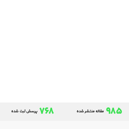
768
985
مقاله منتشر شده
پرسش ثبت شده