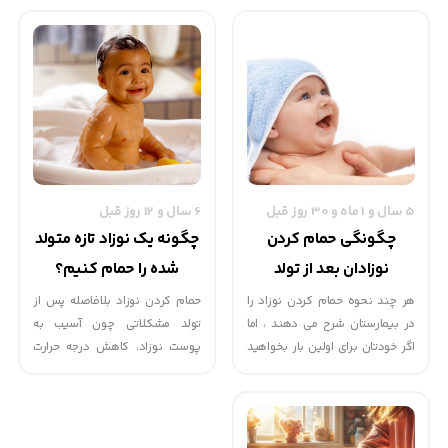
نمي باشد و بايد بعد از حمام، بند
هنگام تولد پوشانده است) جنینی
ناف با دقت خشك گردد.بهتر است
نباید از بدن نوزاد پاک شود.
نوزاد حداقل هفته اي 2 بار حمام
ورنیکس برای نوزاد خطری ندارد و
شود.
بعد از چند روز به طور خود به خود
از بین خواهد رفت.
5 سال و 1 ماه و 30 روز قبل
6 سال و 12 روز قبل
چگونگی حمام کردن
چگونه یک نوزاد تازه متولد
نوزادان بعد از تولد
شده را حمام کنیم؟
هر چند نحوه حمام کردن نوزاد را
حمام کردن نوزاد بلافاصله پس از
در بیمارستان شرح می دهند ، اما
تولد مشکلاتی چون آسیب به
اگر خودتان برای اولین بار بخواهید
پوست نوزاد، کاهش درجه حرارت
این کار را انجام دهید ، قضیه فرق
بدن نوزاد و آسیب های ناشی از
می کند...
استتفاده از مواد شیمیایی چون
صابون و شامپو را به همراه دارد. به
همین دلیل باید به توصیه های