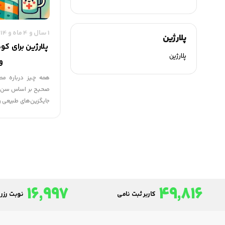
1 سال و 4 ماه و 14 روز قبل
پلارژین
پلارژین برای ک
پلارژین
و
همه چیز درباره مص
صحیح بر اساس سن، ع
جایگزین‌های طبیعی را
16,997
49,816
کاربر ثبت نامی
نوبت رزرو