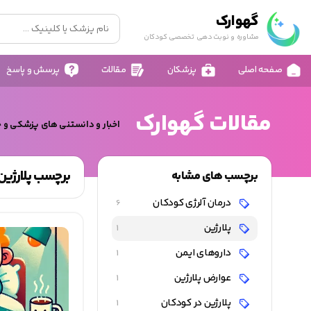
گهوارک
مشاوره و نوبت دهی تخصصی کودکان
صفحه اصلی
پزشکان
مقالات
پرسش و پاسخ
مقالات گهوارک
اخبار و دانستنی های پزشکی و 
برچسب پلارژین
برچسب های مشابه
درمان آلرژی کودکان
6
پلارژین
1
داروهای ایمن
1
عوارض پلارژین
1
پلارژین در کودکان
1