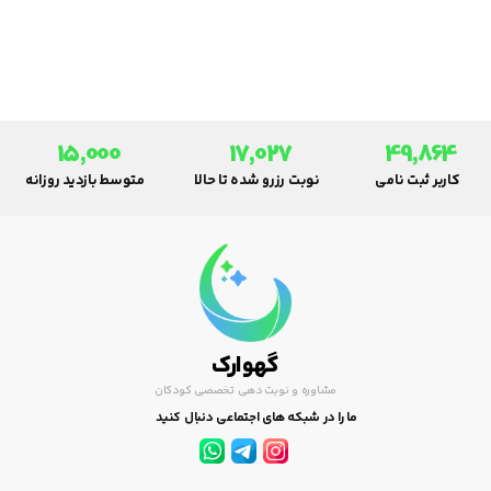
باشد. اگرچه بسیاری از افراد مبتلا
به آنفولانزا تمایل به خوددرمانی
دارند، اما این روش ممکن است
نتایج نامطلوبی به همراه داشته
باشد. در ادامه به دلایل مهمی که
مبتلایان به آنفولانزا باید از
15,000
17,027
49,864
خوددرمانی خودداری کنند پرداخته
کاربر ثبت نامی
نوبت رزرو شده تا حالا
متوسط بازدید روزانه
شده است.
گهوارک
مشاوره و نوبت دهی تخصصی کودکان
ما را در شبکه های اجتماعی دنبال کنید