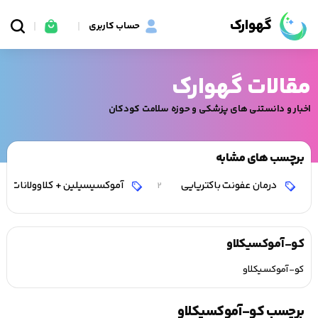
گهوارک
حساب کاربری
مقالات گهوارک
اخبار و دانستنی های پزشکی و حوزه سلامت کودکان
برچسب های مشابه
درمان عفونت باکتریایی
آموکسیسیلین + کلاوولانات
2
کو-آموکسیکلاو
کو-آموکسیکلاو
برچسب کو-آموکسیکلاو