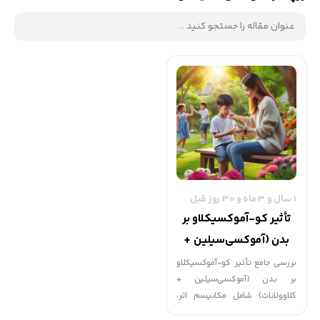
1 سال و 3 ماه و 30 روز قبل
تأثیر کو-آموکسیکلاو بر
بدن (آموکسی‌سیلین +
کلاوولانات) : مکانیسم اثر،
بررسی جامع تأثیر کو-آموکسیکلاو
بر بدن (آموکسی‌سیلین +
عوارض و کاربردهای درمانی
کلاوولانات) شامل مکانیسم اثر،
فارماکوکینتیک، عوارض جانبی،