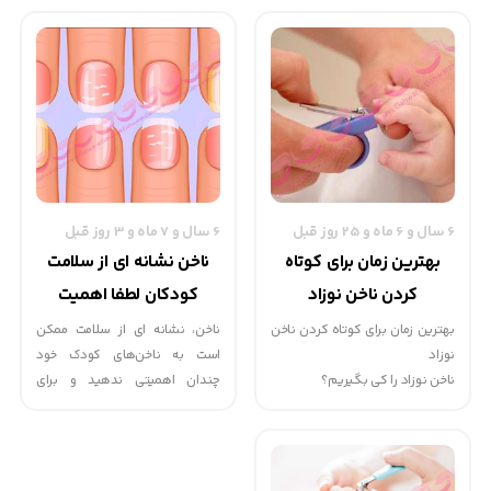
ممکن است باعث ایجاد آسیب‌هایی
نظیر: تاول‌های کوچک یا خونی زیر
ناخن بشود. در برخی موارد که
مشکل چندان جدی نیست، ناخن
سیاه می‌شود و به‌مرور زمان نیز
بدون هیچ‌گونه درمانی بهبود
می‌یابد.
6 سال و 6 ماه و 25 روز قبل
6 سال و 7 ماه و 3 روز قبل
بهترین زمان برای کوتاه
ناخن نشانه ای از سلامت
کردن ناخن نوزاد
کودکان لطفا اهمیت
بدهید!!
بهترین زمان برای کوتاه کردن ناخن
ناخن، نشانه ای از سلامت ممکن
نوزاد
است به ناخن‌های کودک خود
ناخن نوزاد را کی بگیریم؟
چندان اهمیتی ندهید و برای
یکی از دغدغه های ذهنی مادران،
ارزیابی سلامت او،‌ آخرین چیزی که
کوتاه کردن ناخن نوزادشان است.
به نظرتان اهمیت داشته باشد،
شاید با خودتان فکر کنید: «ناخن
همین ناخن‌ها باشد.مگر آنکه رنگ
نوزادم بسیار نرم است، پس مهم
ناخن‌های او به کبودی برود، اما