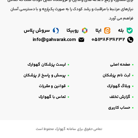
برای مشاوره و رفع دغدغه های والدین، و فروشگاه آنلاین کودک است که تمامی
نیازهای مرتبط با مراقبت و رشد کودک را به صورت یکپارچه و با دسترسی آسان
فراهم می آورد.
بله
ایتا
روبیکا
سروش پلاس
info@gahvarak.com
05138438232
صفحه اصلی
لیست پزشکان گهوارک
ثبت نام پزشکان
پرسش و پاسخ از پزشکان
وبلاگ گهوارک
قوانین و مقررات
گزارش تخلف
تماس با گهوارک
حساب کاربری
تمامی حقوق برای سامانه گهوارک محفوظ است